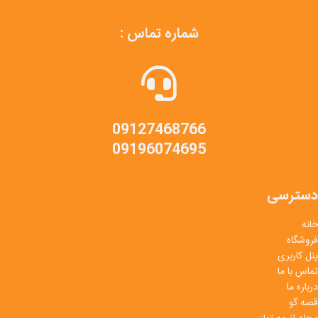
شماره تماس :
09127468766
09196074695
دسترسی
خانه
فروشگاه
پنل کاربری
تماس با ما
درباره ما
قصه گو