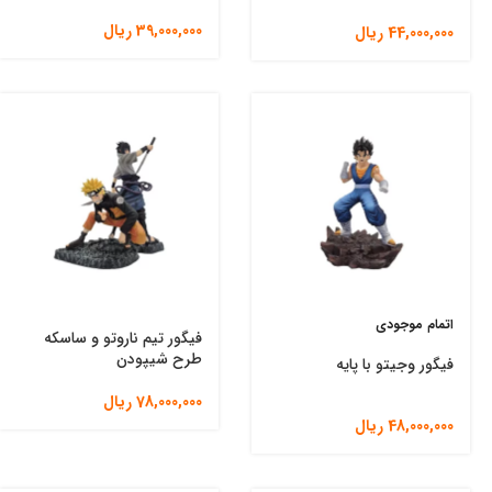
39,000,000
ریال
44,000,000
ریال
اتمام موجودی
فیگور تیم ناروتو و ساسکه
طرح شیپودن
فیگور وجیتو با پایه
78,000,000
ریال
48,000,000
ریال