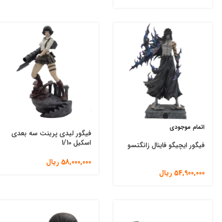
اتمام موجودی
فیگور لیدی پرینت سه بعدی
اسکیل 1/10
فیگور ایچیگو فاینال زانگتسو
58,000,000
ریال
54,900,000
ریال