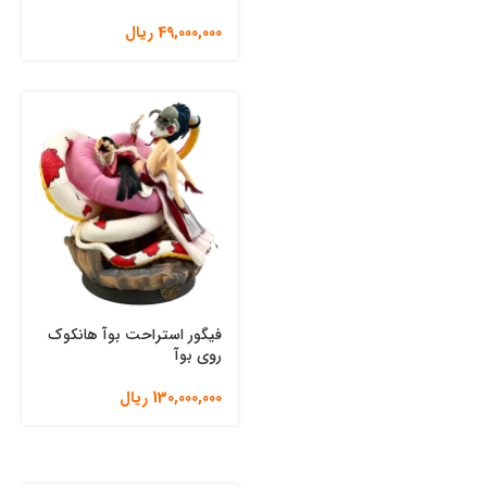
49,000,000
ریال
فیگور استراحت بوآ هانکوک
روی بوآ
130,000,000
ریال