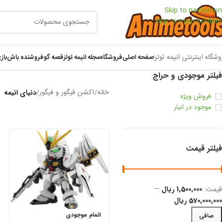
Skip to navigation
Skip to main content
وشگاه اینترنتی انیمه تولز
صفحه اصلی
فروشگاه
مجله انیمه تولز
قصه گو
فروشنده باش
باز
فیلتر موجودی و حراج
خانه
/
اکشن فیگور و فیگور
/
دنیای انیمه
فروش ویژه
موجود در انبار
فیلتر قیمت
قيمت:
1,500,000 ریال
—
570,000,000 ریال
اتمام موجودی
صافی