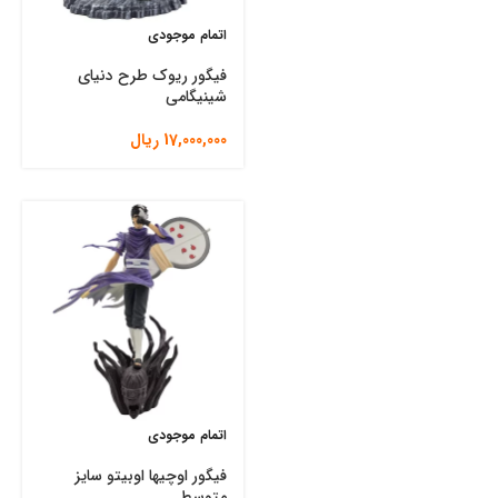
اتمام موجودی
فیگور ریوک طرح دنیای
شینیگامی
17,000,000
ریال
اتمام موجودی
فیگور اوچیها اوبیتو سایز
متوسط