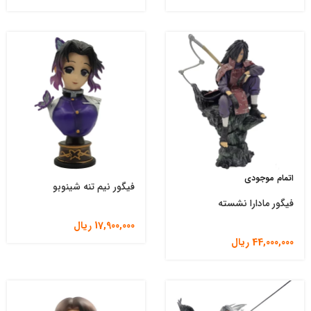
اتمام موجودی
فیگور نیم تنه شینوبو
فیگور مادارا نشسته
17,900,000
ریال
44,000,000
ریال