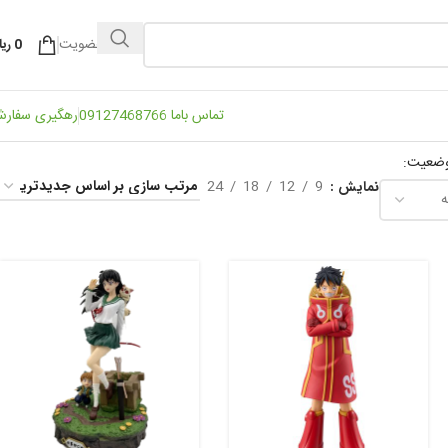
ورود / عضویت
0
ریا
تماس باما 09127468766
رهگیری سفار
وضعیت:
24
18
12
9
نمایش