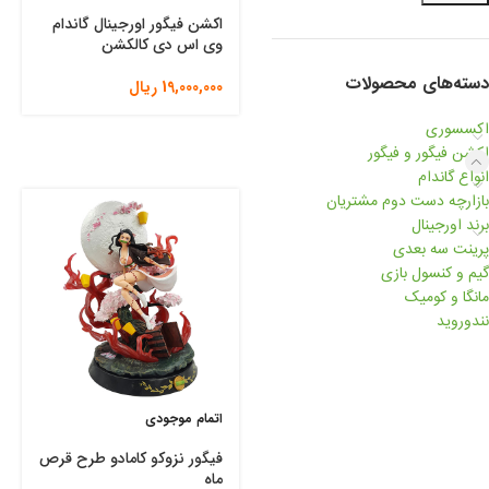
اکشن فیگور اورجینال گاندام
وی اس دی کالکشن
دسته‌های محصولات
19,000,000
ریال
اکسسوری
اکشن فیگور و فیگور
انواع گاندام
بازارچه دست دوم مشتریان
برند اورجینال
پرینت سه بعدی
گیم و کنسول بازی
مانگا و کومیک
نندوروید
اتمام موجودی
فیگور نزوکو کامادو طرح قرص
ماه