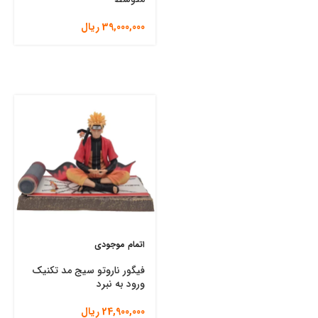
39,000,000
ریال
اتمام موجودی
فیگور ناروتو سیج مد تکنیک
ورود به نبرد
24,900,000
ریال