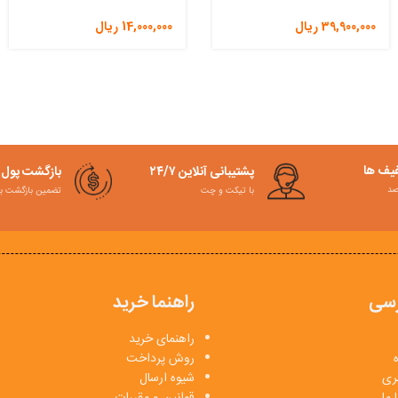
39,900,000
ریال
14,000,000
ریال
فیف ها
پشتیبانی آنلاین ۲۴/۷
بازگشت پول
با تیکت و چت
تضمین بازگشت به کمت
سی
راهنما خرید
راهنمای خرید
روش پرداخت
بری
شیوه ارسال
 ما
قوانین و مقررات