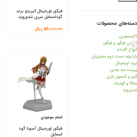
فیگور اورجینال کیریتو برند
گوداسمایل سری نندوروید
دسته‌های محصولات
58,000,000
ریال
اکسسوری
اکشن فیگور و فیگور
انواع گاندام
بازارچه دست دوم مشتریان
برند اورجینال
پرینت سه بعدی
گیم و کنسول بازی
مانگا و کومیک
نندوروید
اتمام موجودی
فیگور اورجینال آسونا گود
اسمایل