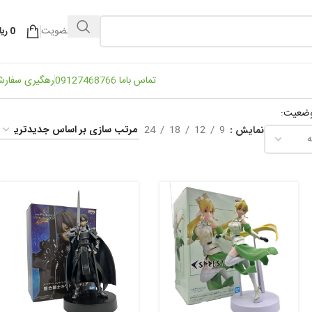
ورود / عضویت
0
ریا
تماس باما 09127468766
رهگیری سفار
وضعیت:
24
18
12
9
نمایش