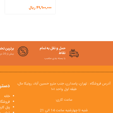
49,900,000
ریال
حمل و نقل به تمام
برترین تخ
نقاط
بیش از 20 درصد
با بسته بندی مناسب
آدرس فروشگاه : تهران، پاسدارن، جنب مترو حسین آباد، رونیکا مال،
دستر
طبقه اول واحد ۱۰۱
خانه
ساعت کاری:
فروشگاه
پنل کار
شنبه تا چهارشنبه ساعت 14 الی 21
تماس با