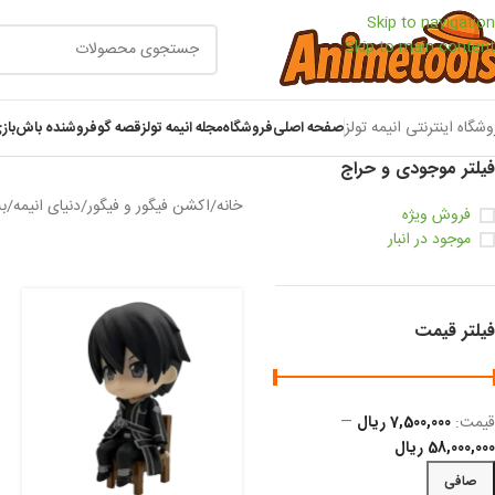
Skip to navigation
Skip to main content
وشگاه اینترنتی انیمه تولز
صفحه اصلی
فروشگاه
مجله انیمه تولز
قصه گو
فروشنده باش
باز
فیلتر موجودی و حراج
خانه
/
اکشن فیگور و فیگور
/
دنیای انیمه
/
ب
فروش ویژه
موجود در انبار
فیلتر قیمت
قيمت:
7,500,000 ریال
—
58,000,000 ریال
صافی