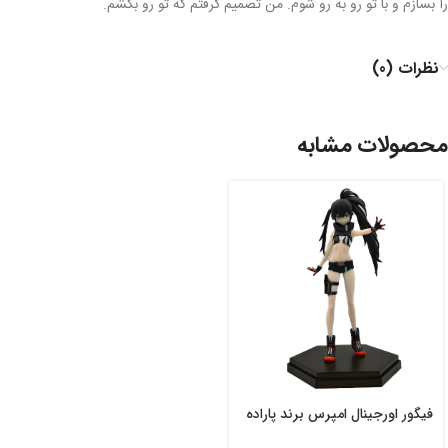
را بسازم و با تو رو به رو شوم. من تصمیم گرفتم که تو رو بکشم.
نظرات (0)
محصولات مشابه
فیگور اورجینال امپرس برند پاراده