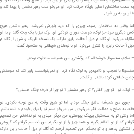
و شمشیرهای دوگانه‌اش، آن‌ها را یکی یکی از بین برد. او هیچ وقت توقف نکرد و
به سمت ساختمان اصلی پایگاه حرکت کرد. او می‌خواست رهبر دشمن را پیدا کند و
با او رو به رو شود.
اما وقتی به ساختمان رسید، چیزی را که دید باورش نمی‌شد. رهبر دشمن هیچ
کس دیگری نبود جز لوک، دوست دوران کودکی او. لوک نیز با یک ربات گاندام به او
مقابله می‌کرد. او گاندام دبل اُ حالت رایزر دارک، یک نسخه تاریک و شرور از گاندام
دبل اُ حالت رایزر، را کنترل می‌کرد. او با لبخندی شیطانی به ستسونا گفت:
– سلام، ستسونا. خوشحالم که برگشتی. من همیشه منتظرت بودم.
ستسونا با تعجب و ناامیدی به لوک نگاه کرد. او نمی‌توانست باور کند که دوستش
چنین خیانتی کرده باشد. او گفت:
– لوک، تو… تو چی گفتی؟ تو رهبر دشمنی؟ تو چرا از طرف جنگ هستی؟
– چون من همیشه عاشق جنگ بودم. اما تو هیچ وقت به من توجه نکردی. تو
فقط به صلح و عدالت فکر می‌کردی. من می‌خواستم تو را برای خودم داشته باشم.
اما وقتی تو به سلستیال بیینگ پیوستی، من دیگر امیدی به تو نداشتم. من تصمیم
گرفتم که از تو انتقام بگیرم و همه چیز را از تو بگیرم. من تصمیم گرفتم که گروهی
را تشکیل بدهم و با تو بجنگم. من تصمیم گرفتم که گاندام دبل اُ حالت رایزر دارک