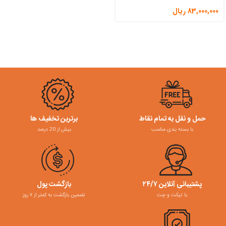
83,000,000
ریال
حمل و نقل به تمام نقاط
برترین تخفیف ها
با بسته بندی مناسب
بیش از 20 درصد
پشتیبانی آنلاین ۲۴/۷
بازگشت پول
با تیکت و چت
تضمین بازگشت به کمتر از ۷ روز