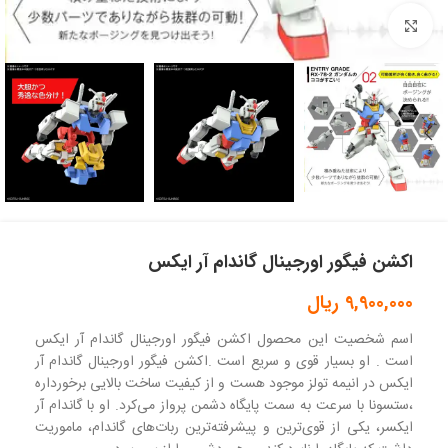
بزرگنمایی تصویر
اکشن فیگور اورجینال گاندام آر ایکس
9,900,000
ریال
اسم شخصیت این محصول اکشن فیگور اورجینال گاندام آر ایکس
است . او بسیار قوی و سریع است .اکشن فیگور اورجینال گاندام آر
ایکس در انیمه تولز موجود هست و از کیفیت ساخت بالایی برخورداره
،ستسونا با سرعت به سمت پایگاه دشمن پرواز می‌کرد. او با گاندام آر
ایکسر، یکی از قوی‌ترین و پیشرفته‌ترین ربات‌های گاندام، ماموریت