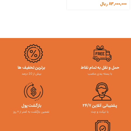
83,000,000
ریال
حمل و نقل به تمام نقاط
برترین تخفیف ها
با بسته بندی مناسب
بیش از 20 درصد
پشتیبانی آنلاین ۲۴/۷
بازگشت پول
با تیکت و چت
تضمین بازگشت به کمتر از ۷ روز