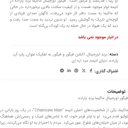
او زیبا ، قدرتمند و مرموز است . فیگور اورجینال ماکیما برند پاراده در
انیمه تولز موجود هست و از کیفیت ساخت بالایی برخورداره ،در حالی
که ماکیما به سمت دفتر کار خود می‌رفت، ناگهان صدای فریادی از
کوچه‌ای تاریک به گوشش رسید. او بدون تردید به سمت صدا رفت و
دید که یک هیولا در حال حمله به یک کودک بی‌گناه است.
در انبار موجود نمی باشد
دسته:
برند اورجینال
,
اکشن فیگور و فیگور
,
به تفکیک عنوان
,
پاپ آپ
پاراده
,
دنیای انیمه
,
مرد اره ای
اشتراک گذاری:
توضیحات
فیگور اورجینال ماکیما برند پاراده
ماکیما، یکی از شخصیت‌های اصلی انیمه “Chainsaw Man”، در یک روز بارانی در
توکیو قدم می‌زد. او با چتر قرمز خود، که با لباس‌های شیک و رسمی‌اش هماهنگ
بود، از میان خیابان‌های شلوغ عبور می‌کرد. مردم با احترام به او نگاه می‌کردند، زیرا