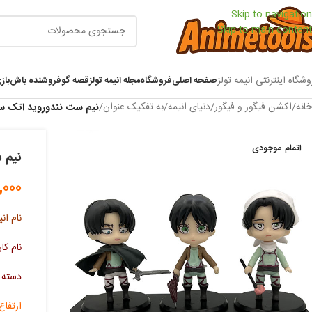
Skip to navigation
Skip to main content
وشگاه اینترنتی انیمه تولز
صفحه اصلی
فروشگاه
مجله انیمه تولز
قصه گو
فروشنده باش
باز
خانه
/
اکشن فیگور و فیگور
/
دنیای انیمه
/
به تفکیک عنوان
/
نیم ست نندوروید اتک سر
اتمام موجودی
نیم 
,000
نام انی
نام کار
دسته ب
ارتفاع