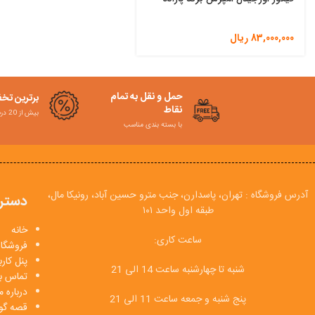
83,000,000
ریال
حمل و نقل به تمام
برترین تخ
نقاط
بیش از 20 درصد
با بسته بندی مناسب
آدرس فروشگاه : تهران، پاسدارن، جنب مترو حسین آباد، رونیکا مال،
دستر
طبقه اول واحد ۱۰۱
خانه
ساعت کاری:
فروشگاه
پنل کار
شنبه تا چهارشنبه ساعت 14 الی 21
تماس با
درباره م
پنج شنبه و جمعه ساعت 11 الی 21
قصه گو