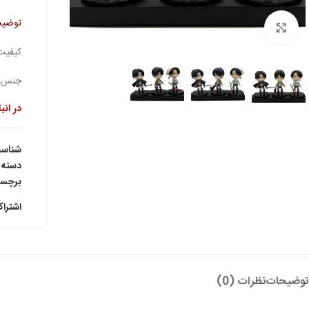
توضیح
بزرگنمایی تصویر
کیفیت
جنس : C
در انب
شناس
دسته:
برچس
اشترا
توضیحات
نظرات (0)