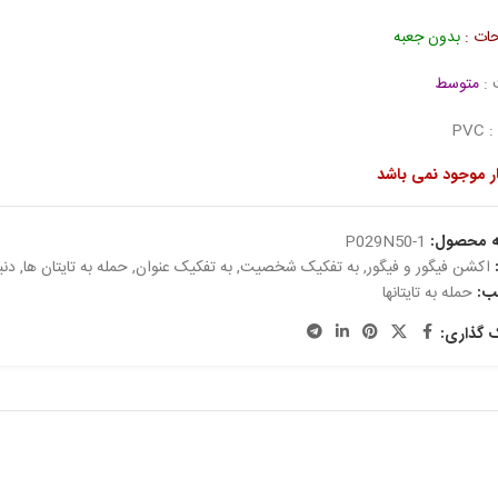
ات :
بدون جعبه
 :
متوسط
PV
ار موجود نمی باشد
ه محصول:
P029N50-1
اکشن فیگور و فیگور
,
به تفکیک شخصیت
,
به تفکیک عنوان
,
حمله به تایتان ها
,
دنی
ب:
حمله به تایتانها
ک گذاری: