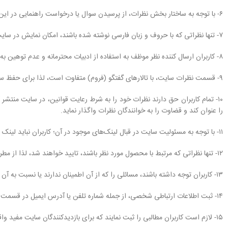
۶- با توجه به ساختار بخش نظرات، از پرسیدن سوال یا درخواست راهنمایی در این بخش جدا خودداری نمایید.
۷- تنها نظراتی که با حروف و زبان فارسی نوشته شده باشند، امکان نمایش در سایت را دارند، لذا از نوشتن با حروف انگلیسی یا به زبان انگلیسی خودداری نمایید.
۸- کاربران ارسال کننده نظر موظف به استفاده از ادبیات محترمانه و عدم توهین به دیگر کاربران هستند، بدیهی است هرگونه توهین به فرد یا افرادی، باعث عدم تایید نظر کاربر می‌شود.
۹- قسمت نظرات سایت، با تالارهای گفتگو (فروم) متفاوت است، لذا برای حفظ ساختار، مباحثی که خارج از چهارچوب این قسمت است و حالت بحث و گفتگو دارند، تایید نخواهند شد.
۱۰- تمام کاربران حق دارند نظرات خود را به شرط رعایت قوانین، در سایت منتشر کنن
را عنوان کند و قضاوت را به خوانندگان نظرات واگذار نماید.
۱۱- با توجه به مسئولیت سایت در قبال لینک‌های موجود در آن؛ کاربران نباید لینک سایت‌های دیگر را در نظرات خود ثبت نمایند. کاربران دقت داشته باشند تا جای ممکن از هرگونه لینک دادن (فرستادن) کاربران به سایت‌های دیگر خودداری نمایند.
۱۲- تنها نظراتی که مرتبط با محصول مورد نظر باشند، تایید خواهند شد، لذا از مطرح کردن بحث‌های متفرقه و غیر مرتبط با محصول خودداری نمایید.
۱۳- کاربران توجه داشته باشند، مسائلی را که از آن اطمینان ندارند یا نسبت به آن شک دارند، به هیچ وجه در نظرات ثبت ننمایند. و همچنین از بازنشر شایعات یا اطلاعات غیر مطمئن درباره محصولات جدا خودداری نمایند.
۱۴- ثبت اطلاعات ارتباطی شخصی، از جمله شماره تلفن یا آدرس ایمیل در قسمت نظرات ممنوع است، لذا از ثبت اینگونه اطلاعات ارتباطی در نظرات خود خودداری نمایید.
۱۵- لازم است کاربران مطالبی را ثبت نمایند که برای بازدیدکنندگان سایت مفید واقع شود و از بیان هرگونه مطالب شخصی، غیر مرتبط یا غیر ضروری در این بخش خودداری نمایند.