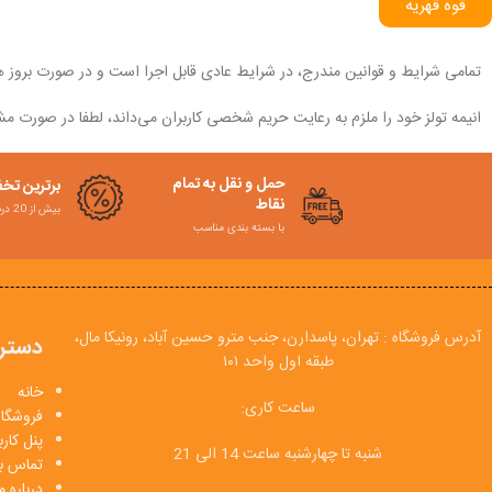
قوه قهریه
تمامی شرایط و قوانین مندرج، در شرایط عادی قابل اجرا است و در صورت بروز هرگو
انیمه تولز خود را ملزم به رعایت حریم شخصی کاربران می‌داند، لطفا در صورت مشاه
حمل و نقل به تمام
برترین تخ
نقاط
بیش از 20 درصد
با بسته بندی مناسب
آدرس فروشگاه : تهران، پاسدارن، جنب مترو حسین آباد، رونیکا مال،
دستر
طبقه اول واحد ۱۰۱
خانه
ساعت کاری:
فروشگاه
پنل کار
شنبه تا چهارشنبه ساعت 14 الی 21
تماس با
درباره م