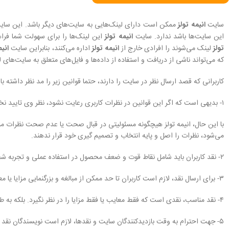
سایت
انیمه تولز
ممکن است دارای لینک‏‌هایی به سایت‌های دیگر باشد. این سای
این سایت‏‌ها باشد ندارد. سایت
انیمه تولز
این لینک‏‌ها را برای سهولت شما فراه
تولز
لینک می‏‌شوند را افرادی خارج از
انیمه تولز
اداره می‌کنند، بنابراین سایت
انیم
که می‌تواند ناشی از درﻳﺎفت و استفاده از داده‌‏ها و فایل‏‌های متعلق به سایت‏‌ه
کاربرانی که قصد ارسال نظر در سایت را دارند، حتما قوانین زیر را مد نظر داشته با
۱- بدیهی است که اگر این قوانین در نظرات کاربری رعایت نشود، نظر وی تایید نخواهد شد و در نتیجه در سایت به نمایش در نخواهد آمد.
با این حال، انیمه تولز هیچگونه مسئولیتی در قبال صحت یا عدم صحت نظرات منتش
می‌شود، نظرات را اصل و پایه انتخاب و تصمیم گیری خود قرار ندهند.
۲- نقد کاربران باید شامل نقاط قوت و ضعف محصول در استفاده عملی و تجربه شخصی فرد باشد.
۳- برای ارسال نقد، لازم است کاربران تا حد ممکن از مبالغه و بزرگنمایی مزایا یا معایب محصول خودداری کنند. در غیر اینصورت نقد مورد نظر تایید نخواهد شد.
۴- نقد مناسب، نقدی است که فقط معایب یا فقط مزایا را در نظر نگیرد. بلکه به طور واقع بینانه معایب و مزایای هر محصول را در کنار هم بررسی کند.
۵- جهت احترام به وقت بازدیدکنندگان سایت و نقدها، لازم است نویسندگان نقد مطالب غیر ضروری را در نقدشان حذف کرده و تا حد ممکن تنها مطالب ضروری و مفید را در نقدشان لحاظ کنند.