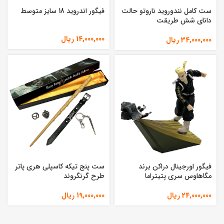
ست کامل نندوروید ناروتو حالت
فیگور اندروید 18 سایز متوسط
دانای شش طریقت
14,000,000
ریال
34,000,000
ریال
فیگور اورجینال دراکن برند
ست پنج تیکه کاسپلی هری پاتر
مگاهاوس سری پتیتراما
طرح گرنگروند
24,000,000
ریال
19,000,000
ریال