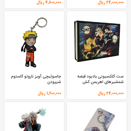
24,000,000
ریال
4,800,000
ریال
ست کلکسیونی یادبود قبضه
جاسوئیچی آویز ناروتو کاستوم
شمشیرهای اهریمن کش
شیپودن
24,000,000
ریال
1,600,000
ریال