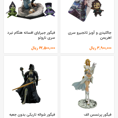
جاکلیدی و آویز تانجیرو سری
فیگور جیرایای افسانه هنگام نبرد
اهریمن
سری ناروتو
3,900,000
ریال
62,500,000
ریال
فیگور پرنسس الف
فیگور شواله تاریکی بدون جعبه