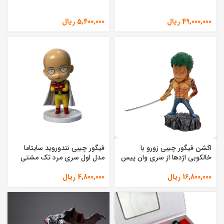
49,000,000
ریال
5,400,000
ریال
اکشن فیگور چیبی زورو با
فیگور چیبی نندوروید سایتاما
خالکوبی اژدها از سری وان پیس
مدل اول سری مرد تک مشتی
16,800,000
ریال
4,800,000
ریال