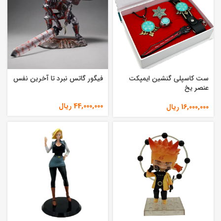
ست کاسپلی گنشین ایمپکت
فیگور گاتس نبرد تا آخرین نفس
عنصر یخ
44,000,000
ریال
16,000,000
ریال