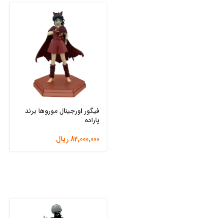
فیگور اورجینال موروها برند
پاراده
82,000,000
ریال