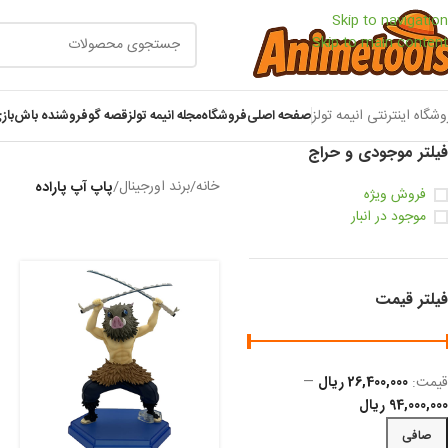
Skip to navigation
Skip to main content
وشگاه اینترنتی انیمه تولز
صفحه اصلی
فروشگاه
مجله انیمه تولز
قصه گو
فروشنده باش
باز
فیلتر موجودی و حراج
خانه
/
برند اورجینال
/
پاپ آپ پاراده
فروش ویژه
موجود در انبار
فیلتر قیمت
قيمت:
26,400,000 ریال
—
94,000,000 ریال
صافی