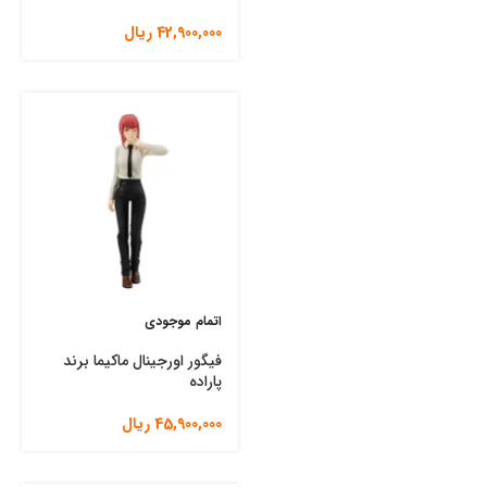
42,900,000
ریال
اتمام موجودی
فیگور اورجینال ماکیما برند
پاراده
45,900,000
ریال