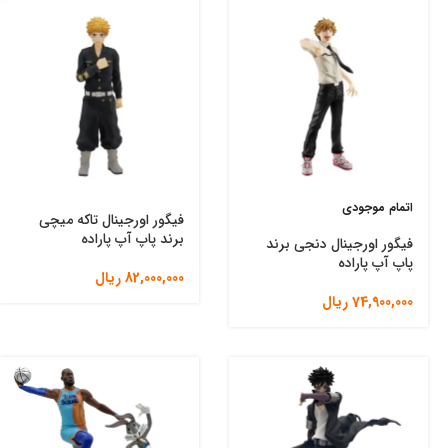
اتمام موجودی
فیگور اورجینال تاکه میچی
برند پاپ آپ پاراده
فیگور اورجینال دنجی برند
پاپ آپ پاراده
82,000,000
ریال
74,900,000
ریال