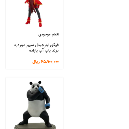
اتمام موجودی
فیگور اورجینال سیبر موردرد
برند پاپ آپ پاراده
45,900,000
ریال