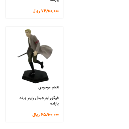
74,900,000
ریال
اتمام موجودی
فیگور اورجینال راینر برند
پاراده
45,900,000
ریال