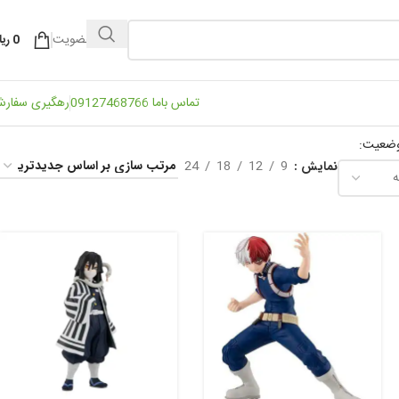
ورود / عضویت
0
ریا
تماس باما 09127468766
رهگیری سفار
وضعیت:
24
18
12
9
نمایش