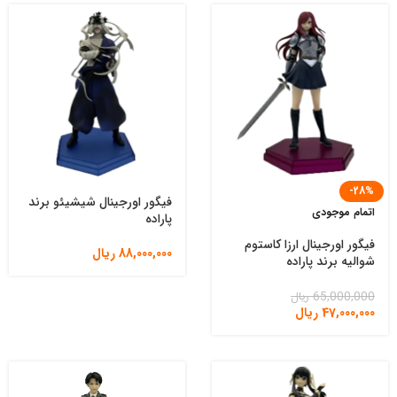
-28%
فیگور اورجینال شیشیئو برند
اتمام موجودی
پاراده
فیگور اورجینال ارزا کاستوم
88,000,000
ریال
شوالیه برند پاراده
65,000,000
ریال
47,000,000
ریال