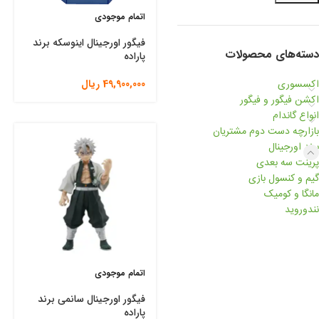
اتمام موجودی
فیگور اورجینال اینوسکه برند
دسته‌های محصولات
پاراده
اکسسوری
49,900,000
ریال
اکشن فیگور و فیگور
انواع گاندام
بازارچه دست دوم مشتریان
برند اورجینال
پرینت سه بعدی
گیم و کنسول بازی
مانگا و کومیک
نندوروید
اتمام موجودی
فیگور اورجینال سانمی برند
پاراده