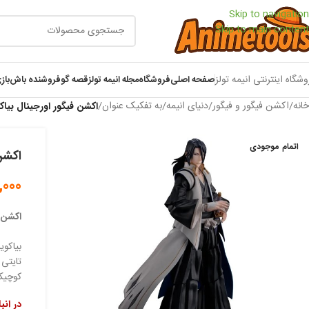
Skip to navigation
Skip to main content
وشگاه اینترنتی انیمه تولز
صفحه اصلی
فروشگاه
مجله انیمه تولز
قصه گو
فروشنده باش
باز
خانه
/
اکشن فیگور و فیگور
/
دنیای انیمه
/
به تفکیک عنوان
/
اکشن فیگور اورجینال بیاک
اتمام موجودی
اکشن 
,000
اکشن ف
بیاکویا کوچیکی (kuya Kuchiki
کوچیکی (Kuchiki Clan) است که یکی از نجیب‌زاده‌ترین و
در انب