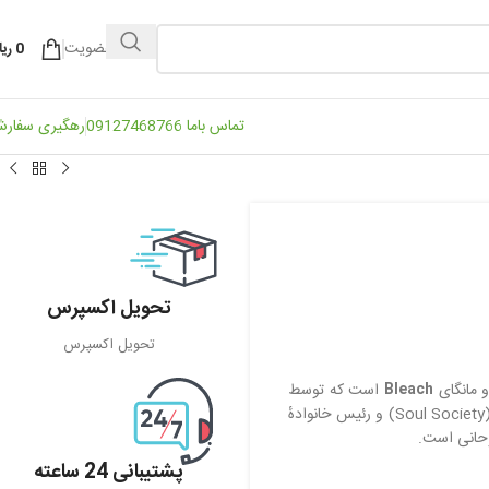
ورود / عضویت
0
ریا
تماس باما 09127468766
رهگیری سفار
تحویل اکسپرس
تحویل اکسپرس
Bleach
است که توسط
تایتی کوبو خلق شده است. او کاپیتان لشکر ششم (6th Division) در جامعه روحانیت (Soul Society) و رئیس خانوادهٔ
پشتیبانی 24 ساعته