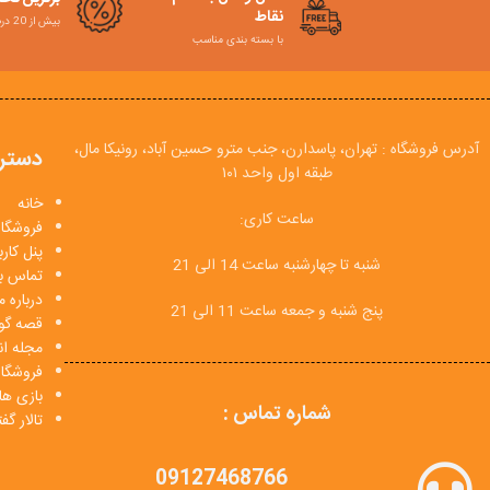
نقاط
بیش از 20 درصد
با بسته بندی مناسب
آدرس فروشگاه : تهران، پاسدارن، جنب مترو حسین آباد، رونیکا مال،
دستر
طبقه اول واحد ۱۰۱
خانه
ساعت کاری:
فروشگاه
پنل کار
شنبه تا چهارشنبه ساعت 14 الی 21
تماس با
درباره م
پنج شنبه و جمعه ساعت 11 الی 21
قصه گو
مجله انی
فروشگا
بازی ها
شماره تماس :
تالار گ
09127468766