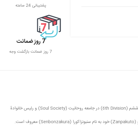
پشتیبانی 24 ساعته
7 روز ضمانت
7 روز ضمانت بازگشت وجه
است که توسط تایتی کوبو خلق شده است. او کاپیتان لشکر ششم (6th Division) در جامعه روحانیت (Soul Society) و رئیس خانوادهٔ
بیاکویا ظاهری باوقار و آرام دارد و به شدت به قوانین و اصول جامعه روحانیت وفادار است. او همچنین به خاطر مهارت‌های بالای شمشیربازی و توانایی‌های ویژه زنپکتو (Zanpakuto) خود به نام سنبونزاکورا (Senbonzakura) معروف است.