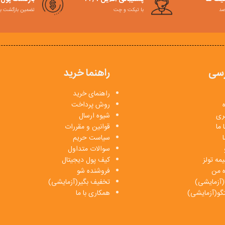
با تیکت و چت
تضمین بازگشت به کمت
سی
راهنما خرید
راهنمای خرید
روش پرداخت
بری
شیوه ارسال
 ما
قوانین و مقررات
ا
سیاست حریم
سوالات متداول
مه تولز
کیف پول دیجیتال
ه من
فروشنده شو
(آزمایشی)
تخفیف بگیر(آزمایشی)
فتگو(آزمایشی)
همکاری با ما