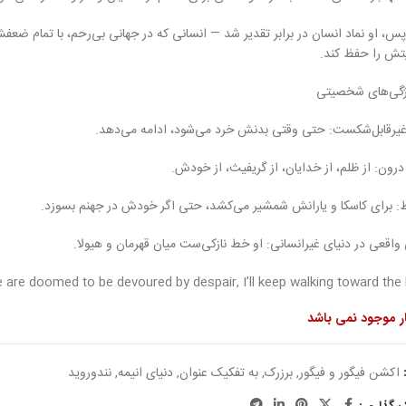
پس، او نماد انسان در برابر تقدیر شد — انسانی که در جهانی بی‌رحم، با تمام ضع
یتش را حفظ کند.
ژگی‌های شخصیتی
 غیرقابل‌شکست: حتی وقتی بدنش خرد می‌شود، ادامه می‌دهد.
ون: از ظلم، از خدایان، از گریفیث، از خودش.
: برای کاسکا و یارانش شمشیر می‌کشد، حتی اگر خودش در جهنم بسوزد.
واقعی در دنیای غیرانسانی: او خط نازکی‌ست میان قهرمان و هیولا.
ار موجود نمی باشد
اکشن فیگور و فیگور
,
برزرک
,
به تفکیک عنوان
,
دنیای انیمه
,
نندوروید
ک گذاری: