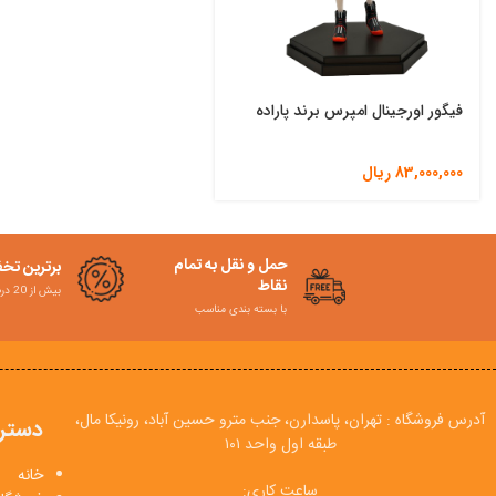
فیگور اورجینال امپرس برند پاراده
83,000,000
ریال
حمل و نقل به تمام
برترین تخ
نقاط
بیش از 20 درصد
با بسته بندی مناسب
آدرس فروشگاه : تهران، پاسدارن، جنب مترو حسین آباد، رونیکا مال،
دستر
طبقه اول واحد ۱۰۱
خانه
ساعت کاری: