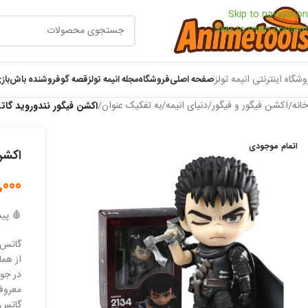
Skip to navigation
Skip to main content
وشگاه اینترنتی انیمه تولز
صفحه اصلی
فروشگاه
مجله انیمه تولز
قصه گو
فروشنده باش
باز
خانه
/
اکشن فیگور و فیگور
/
دنیای انیمه
/
به تفکیک عنوان
/
اکشن فیگور نندوروید گا
اتمام موجودی
اکشن
,000
🩸 پی
گاتس از روز
از هما
معروف Eclipse که گریفیث دوستانش را برای صعود به مرتب
گاتس ت