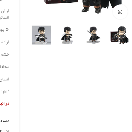
از آن 
بزرگنمایی تصویر
انسان
⚙️ وی
ارادهٔ
خشم در
محافظ
انسان 
“Even if we are doomed to be devoured by despair, I’ll keep walking toward the light.”
در انب
دسته:
اشترا