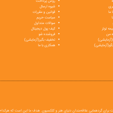
روش پرداخت
بری
شیوه ارسال
 ما
قوانین و مقررات
ا
سیاست حریم
سوالات متداول
مه تولز
کیف پول دیجیتال
ه من
فروشنده شو
(آزمایشی)
تخفیف بگیر(آزمایشی)
فتگو(آزمایشی)
همکاری با ما
ت برای گردهمایی علاقه‌مندان دنیای هنر و کلکسیون. هدف ما این است که هرکدام ا