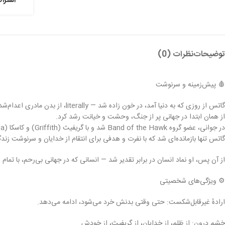
توضیحات
نظرات (0)
🩸 پیش‌زمینه و سرنوشت
گاتس از روزی که به دنیا آمد، در خون زاده شد — literally، از بدن مادری اعدام‌شده آویزان بر دار.
از همان ابتدا در جهانی پر از جنگ، وحشت و خیانت رشد کرد.
در جوانی، عضو گروه Band of the Hawk شد و با گریفیث (Griffith) و کاسکا (Casca) همراه بود؛ اما پس از فاجعه‌ی معروف Eclipse که گریفیث دوستانش را برای صعود به مرتبهٔ الهی قربانی کرد،
گاتس تنها بازمانده‌ای شد که با نفرت و هدفی برای انتقام از خدایان و سرنوشت زندگ
از آن پس، او نماد انسان در برابر تقدیر شد — انسانی که در جهانی بی‌رحم، با ت
⚙️ ویژگی‌های شخصیتی
ارادهٔ غیرقابل‌شکست: حتی وقتی بدنش خرد می‌شود، ادامه می‌دهد.
خشم درون: از ظلم، از خدایان، از گریفیث، از خودش.