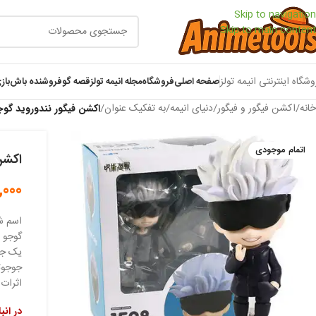
Skip to navigation
Skip to main content
وشگاه اینترنتی انیمه تولز
صفحه اصلی
فروشگاه
مجله انیمه تولز
قصه گو
فروشنده باش
باز
خانه
/
اکشن فیگور و فیگور
/
دنیای انیمه
/
به تفکیک عنوان
/
اکشن فیگور نندوروید گوج
اتمام موجودی
اکشن
,000
اسم ش
گوجو س
یک جاد
جوجوتس
اثرات 
در انب