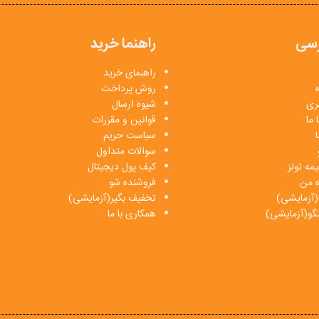
سی
راهنما خرید
راهنمای خرید
روش پرداخت
بری
شیوه ارسال
 ما
قوانین و مقررات
ا
سیاست حریم
سوالات متداول
مه تولز
کیف پول دیجیتال
ه من
فروشنده شو
(آزمایشی)
تخفیف بگیر(آزمایشی)
فتگو(آزمایشی)
همکاری با ما