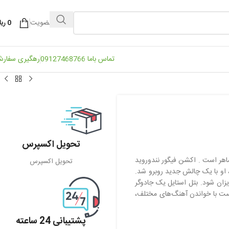
ورود / عضویت
0
ریا
تماس باما 09127468766
رهگیری سفار
تحویل اکسپرس
هر است . اکشن فیگور نندوروید
تحویل اکسپرس
 او با یک چالش جدید روبرو شد.
یزان شود. بتل استایل یک جادوگر
نست با خواندن آهنگ‌های مختلف،
پشتیبانی 24 ساعته