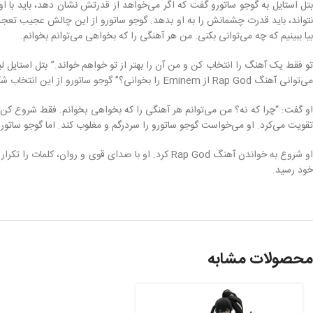
بتل استایل به گوجو ساتورو گفت که اگر می‌خواهد از قدرتش نشان دهد، باید با او د
نتواند، باید قدرت چشمانش را به او بدهد. گوجو ساتورو از این چالش عجیب تعج
بیا ببینیم که چه می‌توانی بکنی. من هر آهنگی را که بخواهی می‌توانم بخوانم.
تو فقط یک آهنگ را انتخاب کن و من آن را بهتر از تو خواهم خواند.” بتل استای
می‌توانی آهنگ Rap God از Eminem را بخوانی؟” گوجو ساتورو از این انتخاب شگفت‌زده شد. او از آهنگ‌های رپ خوشش نمی‌آمد و از Eminem هم خبر نداشت. اما او نمی‌خواست ضعف خود را نشان دهد.
تقویت می‌کرد. او می‌خواست گوجو ساتورو را سردرگم و مغلوب کند. اما گوجو ساتورو 
او شروع به خواندن آهنگ Rap God کرد. او با صدای ق
خود رسید.
محصولات مشابه