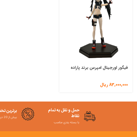
فیگور اورجینال امپرس برند پاراده
83,000,000
ریال
حمل و نقل به تمام
برترین تخ
نقاط
بیش از 20 درصد
با بسته بندی مناسب