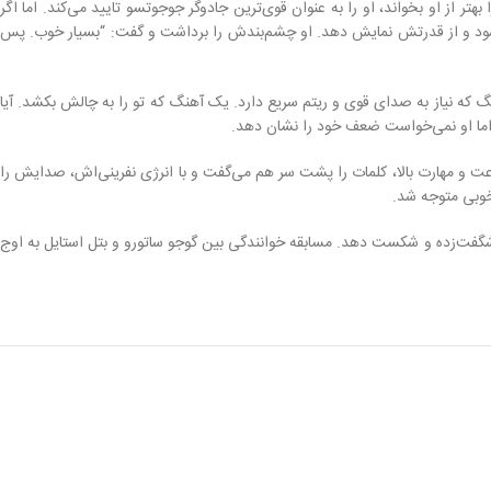
ر از او بخواند، او را به عنوان قوی‌ترین جادوگر جوجوتسو تایید می‌کند. اما اگر
رو شود و از قدرتش نمایش دهد. او چشم‌بندش را برداشت و گفت: “بسیار خوب. پس
که نیاز به صدای قوی و ریتم سریع دارد. یک آهنگ که تو را به چالش بکشد. آیا
 هر آهنگی را که بخواهی بخوانم. فقط شروع کن و من پیروی می‌کنم.” بتل استایل شروع به خواندن آهنگ Rap God کرد. او با سرعت و مهارت بالا، کلمات را پشت سر هم می‌گفت و با انرژی نفرینی‌اش، صدایش را
 خوبی متوجه شد.
 بتل استایل را شگفت‌زده و شکست دهد. مسابقه خوانندگی بین گوجو ساتورو و بتل استایل به اوج