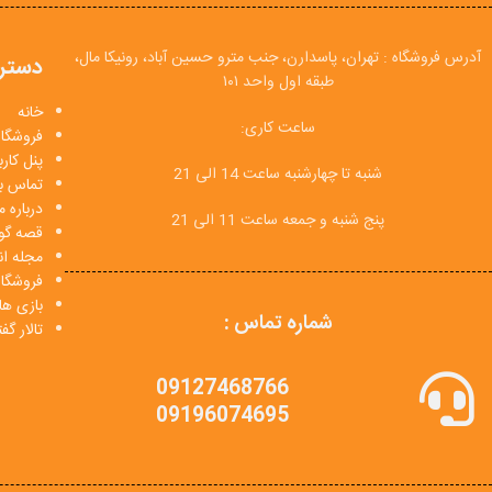
آدرس فروشگاه : تهران، پاسدارن، جنب مترو حسین آباد، رونیکا مال،
دستر
طبقه اول واحد ۱۰۱
خانه
ساعت کاری:
فروشگاه
پنل کار
شنبه تا چهارشنبه ساعت 14 الی 21
تماس با
درباره م
پنج شنبه و جمعه ساعت 11 الی 21
قصه گو
مجله انی
فروشگا
بازی ها
شماره تماس :
تالار گ
09127468766
09196074695