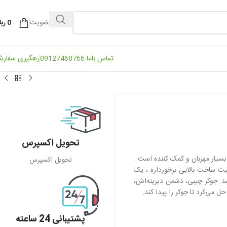
ورود / عضویت
0
ریا
تماس باما 09127468766
رهگیری سفار
تحویل اکسپرس
سیار مهربان و کمک کننده است .
تحویل اکسپرس
یت ساخت بالایی برخورداره ، یک
د. جوکر چیبی، دشمن دیرینه‌اش،
 می‌کرد تا جوکر را پیدا کند.
پشتیبانی 24 ساعته