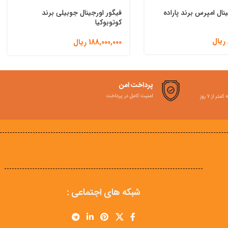
نال امپرس برند پاراده
فیگور اورجینال جوبیلی برند
کوتوبوکیا
ریال
188,000,000
ریال
پرداخت امن
امنیت کامل در پرداخت
ر از ۷ روز
شبکه های اجتماعی :