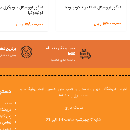
فیگور اورجینال کاتانا برند کوتوبوکیا
فیگور اورجینال سوپرگرل بر
کوتوبوکیا
184,000,000
ریال
178,000,000
ریال
حمل و نقل به تمام
برترین تخ
نقاط
بیش از 20 درصد
با بسته بندی مناسب
آدرس فروشگاه : تهران، پاسدارن، جنب مترو حسین آباد، رونیکا مال،
دستر
طبقه اول واحد ۱۰۱
خانه
ساعت کاری:
فروشگاه
پنل کار
شنبه تا چهارشنبه ساعت 14 الی 21
تماس با
درباره م