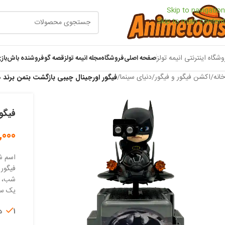
Skip to navigation
Skip to main content
وشگاه اینترنتی انیمه تولز
صفحه اصلی
فروشگاه
مجله انیمه تولز
قصه گو
فروشنده باش
باز
خانه
/
اکشن فیگور و فیگور
/
دنیای سینما
/
فیگور اورجینال چیبی بازگشت بتمن برند 
فیگو
,000
اسم ش
فیگور 
شب، وق
یک سری
1 در انبار