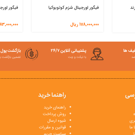
ند
فیگور اورجینال شزم کوتوبوکیا
فیگور اورجی
178,000,000
ریال
83,000,000
فیف ها
پشتیبانی آنلاین ۲۴/۷
بازگشت پول
با تیکت و چت
تضمین بازگشت به کمت
سی
راهنما خرید
راهنمای خرید
روش پرداخت
بری
شیوه ارسال
 ما
قوانین و مقررات
ا
سیاست حریم