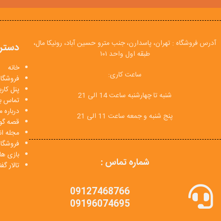
آدرس فروشگاه : تهران، پاسدارن، جنب مترو حسین آباد، رونیکا مال،
دستر
طبقه اول واحد ۱۰۱
خانه
ساعت کاری:
فروشگاه
پنل کار
شنبه تا چهارشنبه ساعت 14 الی 21
تماس با
درباره م
پنج شنبه و جمعه ساعت 11 الی 21
قصه گو
مجله انی
فروشگا
بازی ها
شماره تماس :
تالار گ
09127468766
09196074695