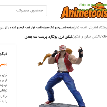
Skip to navigation
Skip to main content
وشگاه اینترنتی انیمه تولز
صفحه اصلی
فروشگاه
مجله انیمه تولز
قصه گو
فروشنده باش
باز
خانه
/
اکشن فیگور و فیگور
/
فیگور تری بولگارد پرینت سه بعدی
فیگو
,000
قوی و 
قرمزش
توانای
برادر 
را به 