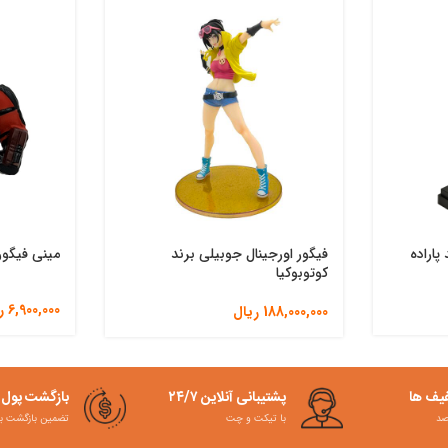
پاراده
فیگور اورجینال جوبیلی برند
مینی فیگور
کوتوبوکیا
6,900,000
ر
188,000,000
ریال
فیف ها
پشتیبانی آنلاین ۲۴/۷
بازگشت پول
با تیکت و چت
تضمین بازگشت به کمت