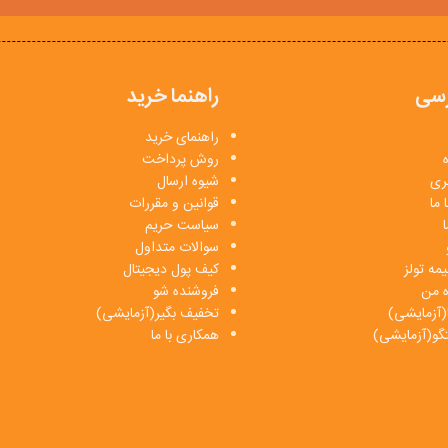
سی
راهنما خرید
راهنمای خرید
روش پرداخت
بری
شیوه ارسال
 ما
قوانین و مقررات
ا
سیاست حریم
سوالات متداول
مه تولز
کیف پول دیجیتال
ه من
فروشنده شو
(آزمایشی)
تخفیف بگیر(آزمایشی)
فتگو(آزمایشی)
همکاری با ما