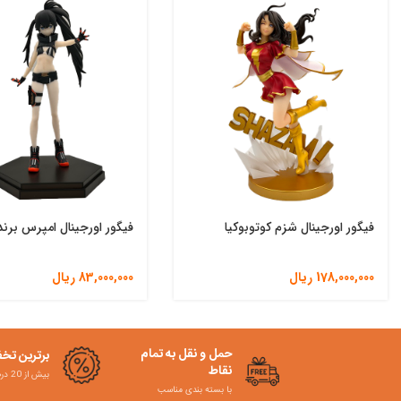
فیگور اورجینال شزم کوتوبوکیا
فیگور اورجینال امپرس برند 
178,000,000
ریال
83,000,000
ریال
حمل و نقل به تمام
برترین تخ
نقاط
بیش از 20 درصد
با بسته بندی مناسب