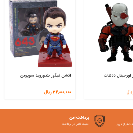
 اورجینال ددشات
اکشن فیگور نندوروید سوپرمن
یال
34,000,000
ریال
پرداخت امن
امنیت کامل در پرداخت
ر از ۷ روز