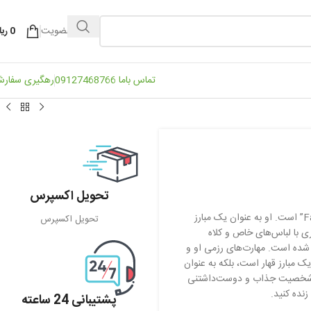
ورود / عضویت
0
ریا
تماس باما 09127468766
رهگیری سفار
تحویل اکسپرس
تری باگارد، یکی از شخصیت‌های محبوب و نمادین انیمه و بازی‌های ویدئویی “Fatal Fury” است. او به عنوان یک مبارز
تحویل اکسپرس
 با لباس‌های خاص و کلاه
شده است. مهارت‌های رزمی او و
یک مبارز قهار است، بلکه به عنوان
این شخصیت جذاب و دوست‌داشتنی
نده کنید.
پشتیبانی 24 ساعته