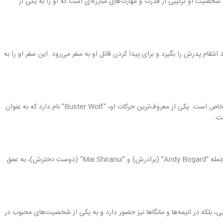
. شخصیت او ترکیبی از قدرت و مهارت‌های مبارزه‌ای است که او را به یکی از
نتقام پدرش را بگیرد و برای پیدا کردن قاتل او به سفر می‌رود. این سفر او را به
تِری باگِر به دلیل تکنیک‌های مبارزه‌ای منحصر به فردش شناخته می‌شود. او از سبک‌های مختلف مبارزاتی استفاده می‌کند که شامل ضربات سریع، فنون قدرتی و حرکات خاص است. یکی از معروف‌ترین حرکات او، “Buster Wolf” نام دارد که به عنوان
تِری شخصیتی دوستانه و با روحیه‌ای مثبت دارد. او به دوستانش بسیار وفادار است و همیشه در کنار آن‌ها می‌ایستد. رابطه‌ی او با شخصیت‌های دیگر در داستان، از جمله “Andy Bogard” (برادرش) و “Mai Shiranui” (دوست دخترش)، به عمق
یی، بلکه در انیمه‌ها و مانگاها نیز حضور دارد و به یکی از شخصیت‌های محبوب در