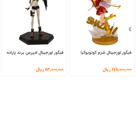
فیگور اورجینال شزم کوتوبوکیا
فیگور اورجینال امپرس برند پاراده
178,000,000
ریال
83,000,000
ریال