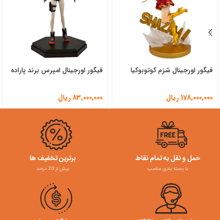
فیگور اورجینال شزم کوتوبوکیا
فیگور اورجینال امپرس برند پاراده
178,000,000
ریال
83,000,000
ریال
حمل و نقل به تمام نقاط
برترین تخفیف ها
با بسته بندی مناسب
بیش از 20 درصد