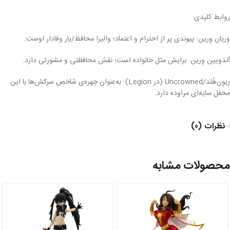
روابط کلیدی
وریان وِرین: پیوندی پر از احترام و اعتماد؛ والیرا محافظ/یار وفادار اوست.
آندویین وِرین: برایش مثل خانواده است؛ نقش محافظتی و مشورتی دارد.
رِیوِن‌هُلد/Uncrowned (در Legion): به‌عنوان چهره‌ی شاخص سرکش‌ها با این
محفل سایه‌ای مراوده دارد.
نظرات (0)
محصولات مشابه