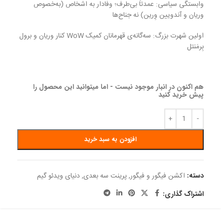
وابستگی سیاسی: عمدتاً بی‌طرف؛ وفادار به اشخاص (به‌خصوص
وریان و آندویین وِرین) نه جناح‌ها
اولین شهرت بزرگ: سه‌گانه‌ی قهرمانان کمیک WoW کنار وریان و برول
بِرمَنتل
هم اکنون در انبار موجود نیست - اما میتوانید این محصول را
پیش خرید کنید
افزودن به سبد خرید
دسته:
اکشن فیگور و فیگور
,
پرینت سه بعدی
,
دنیای ویدئو گیم
اشتراک گذاری: