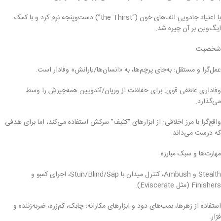
با اعتیاد جادوییِ الف‌های خون (“the Thirst”) دست‌وپنجه نرم کرد و با کمک
اِیگ‌وین بر آن چیره شد.
شخصیت
عمل‌گرا و مستقل: به‌جای پرچم‌ها، به «انسان‌ها/یارانش» وفادار است.
وفاداری عاطفی قوی: برای حفاظت از وریان/آندویین همه‌چیزش را وسط
می‌گذارد.
واقع‌گرا با مرز اخلاقی: از ابزارهای “کثیف” سرکش استفاده می‌کند، اما برای هدفی
که درست می‌داند.
مهارت‌ها و سبک مبارزه
Stealth و Ambush، کنترل میدان با Stun/Blind/Sap، اجرای کمبو و
Finishers (مثل Eviscerate).
استفاده از زهرها، بمب‌های دود و ابزارهای مکارانه؛ چابک، کم‌زره، ضربه‌زننده و
فرّار.