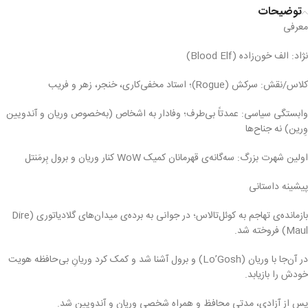
توضیحات
معرفی
نژاد: الف خون‌زاده (Blood Elf)
کلاس/نقش: سرکش (Rogue)؛ استاد مخفی‌کاری، خنجر، زهر و فریب
وابستگی سیاسی: عمدتاً بی‌طرف؛ وفادار به اشخاص (به‌خصوص وریان و آندویین
وِرین) نه جناح‌ها
اولین شهرت بزرگ: سه‌گانه‌ی قهرمانان کمیک WoW کنار وریان و برول بِرمَنتل
پیشینه داستانی
بازمانده‌ی تهاجم به کوئل‌تالاس؛ در جوانی به برده‌ی میدان‌های گلادیاتوری (Dire
Maul) فروخته شد.
در آن‌جا با وریان (Lo’Gosh) و برول آشنا شد و کمک کرد وریانِ بی‌حافظه هویت
خودش را بازیابد.
پس از آزادی، مدتی محافظ و همراه شخصی وریان و آندویین شد.