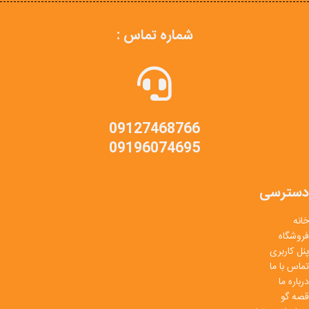
شماره تماس :
09127468766
09196074695
دسترسی
خانه
فروشگاه
پنل کاربری
تماس با ما
درباره ما
قصه گو