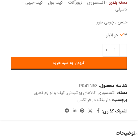
دسته بندی :
اکسسوری – زیورآلات – کیف پول – کیف جیبی –
کاسپلی
جنس : چرمی طور
3 در انبار
افزودن به سبد خرید
شناسه محصول:
P041N68
دسته:
اکسسوری
,
کالاهای پوشیدنی
,
کیف و لوازم تحریر
برچسب:
دارلینگ در فرانکس
اشتراک گذاری:
توضیحات