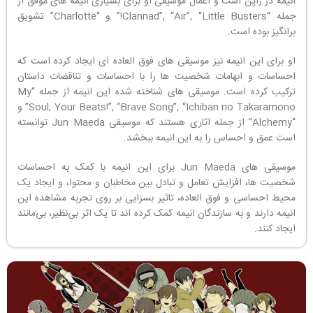
انیمه در ژاپن است و اعمال موسیقی او برای بسیاری انیمه های موفق از
جمله “Clannad”, “Air”, “Little Busters!” و “Charlotte” تشویق
برانگیز بوده است.
او برای این انیمه نیز موسیقی های فوق العاده ای ایجاد کرده است که
احساسات و ابهامات شخصیت ها را با احساسات و تناقضات داستان
ترکیب کرده است. موسیقی های شناخته شده این انیمه از جمله “My
Soul, Your Beats!”, “Brave Song”, “Ichiban no Takaramono” و
“Alchemy” از جمله اثاری هستند که موسیقی Jun Maeda توانسته
است عمق و احساس را به این انیمه ببخشد.
موسیقی های Jun Maeda برای این انیمه با کمک به احساسات
شخصیت ها، افزایش تعامل و تبادل بین مخاطبان و محتوا، و ایجاد یک
محیط احساسی و فوق العاده، تاثیر بسزایی بر روی تجربه مشاهده این
انیمه دارند و به سازندگان انیمه کمک کرده اند تا یک اثر بی‌نظیر، بی‌مانند
ایجاد کنند.