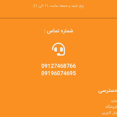
پنج شنبه و جمعه ساعت 11 الی 21
شماره تماس :
09127468766
09196074695
دسترسی
خانه
فروشگاه
پنل کاربری