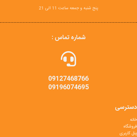
پنج شنبه و جمعه ساعت 11 الی 21
شماره تماس :
09127468766
09196074695
دسترسی
خانه
فروشگاه
پنل کاربری