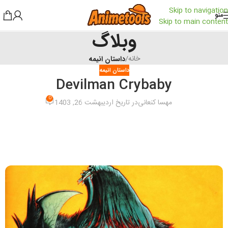
Skip to navigation
منو
Skip to main content
وبلاگ
خانه
/
داستان انیمه
داستان انیمه
Devilman Crybaby
0
مهسا کنعانی
در تاریخ اردیبهشت 26, 1403