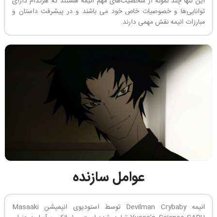
این تنها چند نمونه از شخصیت‌های مهم انیمه هستند که هرکدام دارای
توانایی‌ها و خصوصیات خاص خود می باشند و در پیشرفت داستان و
مبارزات انیمه نقش مهمی دارند.
عوامل سازنده
انیمه Devilman Crybaby توسط استودیوی انیمیشن Masaaki