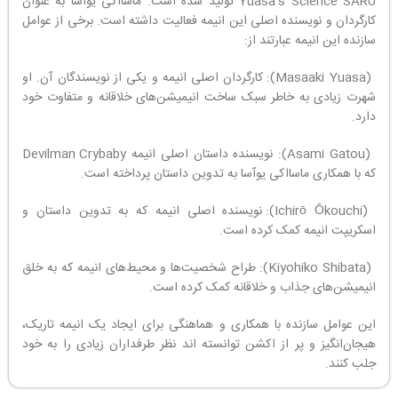
Yuasa’s Science SARU تولید شده است. ماسااکی یوآسا به عنوان
کارگردان و نویسنده اصلی این انیمه فعالیت داشته است. برخی از عوامل
سازنده این انیمه عبارتند از:
(Masaaki Yuasa): کارگردان اصلی انیمه و یکی از نویسندگان آن. او
شهرت زیادی به خاطر سبک ساخت انیمیشن‌های خلاقانه و متفاوت خود
دارد.
(Asami Gatou): نویسنده داستان اصلی انیمه Devilman Crybaby
که با همکاری ماسااکی یوآسا به تدوین داستان پرداخته است.
(Ichirō Ōkouchi): نویسنده اصلی انیمه که به تدوین داستان و
اسکریپت انیمه کمک کرده است.
(Kiyohiko Shibata): طراح شخصیت‌ها و محیط‌های انیمه که به خلق
انیمیشن‌های جذاب و خلاقانه کمک کرده است.
این عوامل سازنده با همکاری و هماهنگی برای ایجاد یک انیمه تاریک،
هیجان‌انگیز و پر از اکشن توانسته اند نظر طرفداران زیادی را به خود
جلب کنند.