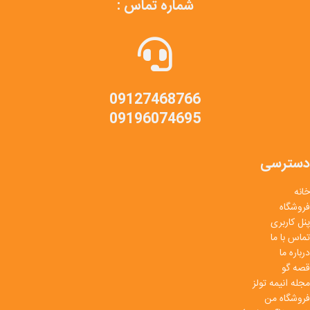
شماره تماس :
09127468766
09196074695
دسترسی
خانه
فروشگاه
پنل کاربری
تماس با ما
درباره ما
قصه گو
مجله انیمه تولز
فروشگاه من