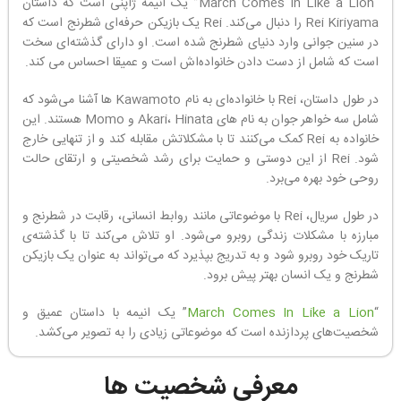
“March Comes In Like a Lion” یک انیمه ژاپنی است که داستان
Rei Kiriyama را دنبال می‌کند. Rei یک بازیکن حرفه‌ای شطرنج است که
در سنین جوانی وارد دنیای شطرنج شده است. او دارای گذشته‌ای سخت
است که شامل از دست دادن خانواده‌اش است و عمیقا احساس می‌ کند.
در طول داستان، Rei با خانواده‌ای به نام Kawamoto ها آشنا می‌شود که
شامل سه خواهر جوان به نام های Akari، Hinata و Momo هستند. این
خانواده به Rei کمک می‌کنند تا با مشکلاتش مقابله کند و از تنهایی خارج
شود. Rei از این دوستی و حمایت برای رشد شخصیتی و ارتقای حالت
روحی خود بهره می‌برد.
در طول سریال، Rei با موضوعاتی مانند روابط انسانی، رقابت در شطرنج و
مبارزه با مشکلات زندگی روبرو می‌شود. او تلاش می‌کند تا با گذشته‌ی
تاریک خود روبرو شود و به تدریج بپذیرد که می‌تواند به عنوان یک بازیکن
شطرنج و یک انسان بهتر پیش برود.
“
March Comes In Like a Lion
” یک انیمه با داستان عمیق و
شخصیت‌های پردازنده است که موضوعاتی زیادی را به تصویر می‌کشد.
معرفی شخصیت ها