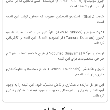
چیزو سوگیساوا (Chizuru Suzuki): نویسنده اصلی مانگایی که بر اساس
آن انیمه ایجاد شده است.
شافت (Shaft): استودیو انیمیشن معروف که مسئول تولید این انیمه
است.
اکیوکا سوزوکی (Akiyuki Shinbo): کارگردان انیمه که به همراه تاموکو
کانبون (Tamura Kotarou) از استودیو Shaft، این انیمه را کارگردانی
کرده‌اند.
نوبوهیرو سوگیتا (Nobuhiro Sugiyama): طراح شخصیت‌ها و رهبر تیم
طراحی شخصیت‌ها برای این انیمه.
کنیچی تاکاهاشی (Kenichi Takahashi): طراح صحنه‌ها و تنظیم‌کننده‌ی
هنری برای این انیمه.
این عوامل سازنده با همکاری و تلاش مشترک خود، این انیمه را به وجود
آورده‌اند و به یکی از انیمه‌های محبوب و مورد توجه تماشاگران تبدیل
کرده‌اند.