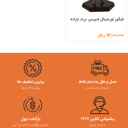
فیگور اورجینال امپرس برند پاراده
83,000,000
ریال
حمل و نقل به تمام نقاط
برترین تخفیف ها
با بسته بندی مناسب
بیش از 20 درصد
پشتیبانی آنلاین ۲۴/۷
بازگشت پول
با تیکت و چت
تضمین بازگشت به کمتر از ۷ روز