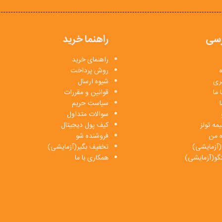
سی
راهنما خرید
راهنمای خرید
روش پرداخت
بری
شیوه ارسال
 ما
قوانین و مقررات
ا
سیاست حریم
سوالات متداول
مه تولز
کیف پول دیجیتال
ه من
فروشنده شو
(آزمایشی)
تخفیف بگیر(آزمایشی)
فتگو(آزمایشی)
همکاری با ما