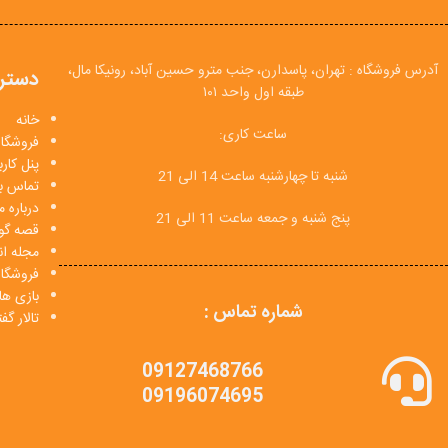
آدرس فروشگاه : تهران، پاسدارن، جنب مترو حسین آباد، رونیکا مال،
دستر
طبقه اول واحد ۱۰۱
خانه
ساعت کاری:
فروشگاه
پنل کار
شنبه تا چهارشنبه ساعت 14 الی 21
تماس با
درباره م
پنج شنبه و جمعه ساعت 11 الی 21
قصه گو
مجله انی
فروشگا
بازی ها
شماره تماس :
تالار گ
09127468766
09196074695