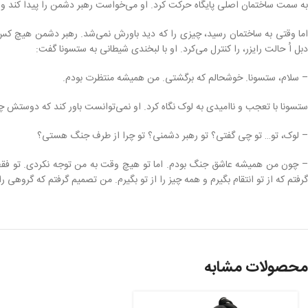
به سمت ساختمان اصلی پایگاه حرکت کرد. او می‌خواست رهبر دشمن را پیدا کند و با
اما وقتی به ساختمان رسید، چیزی را که دید باورش نمی‌شد. رهبر دشمن هیچ کس دیگ
دبل اُ حالت رایزر، را کنترل می‌کرد. او با لبخندی شیطانی به ستسونا گفت:
– سلام، ستسونا. خوشحالم که برگشتی. من همیشه منتظرت بودم.
ستسونا با تعجب و ناامیدی به لوک نگاه کرد. او نمی‌توانست باور کند که دوستش چ
– لوک، تو… تو چی گفتی؟ تو رهبر دشمنی؟ تو چرا از طرف جنگ هستی؟
– چون من همیشه عاشق جنگ بودم. اما تو هیچ وقت به من توجه نکردی. تو فقط ب
گرفتم که از تو انتقام بگیرم و همه چیز را از تو بگیرم. من تصمیم گرفتم که گروهی ر
محصولات مشابه