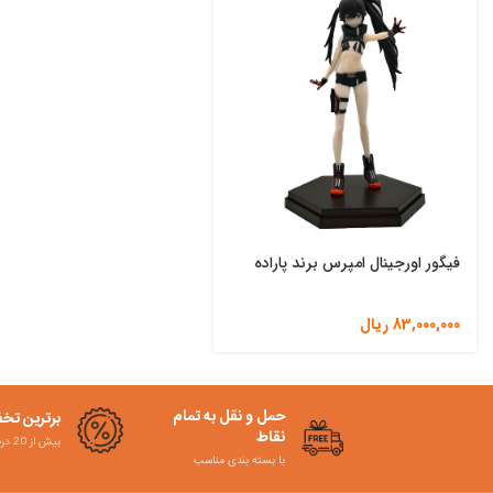
فیگور اورجینال امپرس برند پاراده
83,000,000
ریال
حمل و نقل به تمام
برترین تخ
نقاط
بیش از 20 درصد
با بسته بندی مناسب