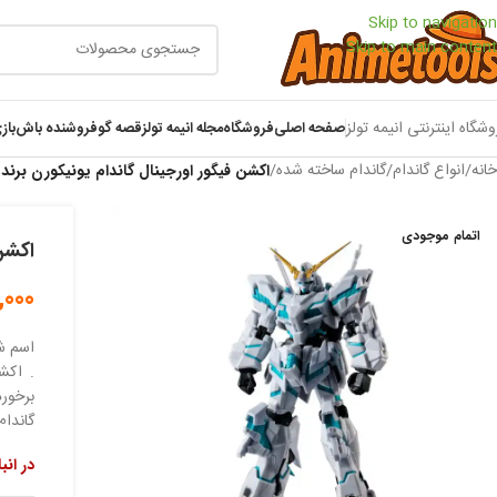
Skip to navigation
Skip to main content
وشگاه اینترنتی انیمه تولز
صفحه اصلی
فروشگاه
مجله انیمه تولز
قصه گو
فروشنده باش
باز
خانه
/
انواع گاندام
/
گاندام ساخته شده
/
اکشن فیگور اورجینال گاندام یونیکورن برند
اتمام موجودی
اکشن 
,000
اسم ش
. اکش
برخورد
گاندام
در انب