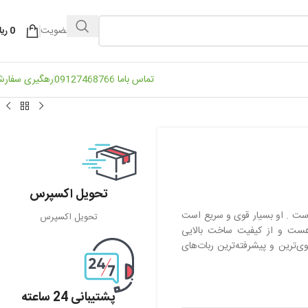
ورود / عضویت
0
ریا
تماس باما 09127468766
رهگیری سفار
تحویل اکسپرس
ست . او بسیار قوی و سریع است
تحویل اکسپرس
د هست و از کیفیت ساخت بالایی
وی‌ترین و پیشرفته‌ترین ربات‌های
پشتیبانی 24 ساعته