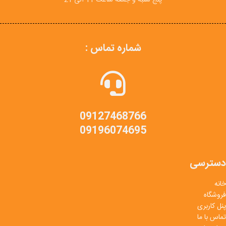
شماره تماس :
09127468766
09196074695
دسترسی
خانه
فروشگاه
پنل کاربری
تماس با ما