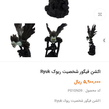
بزرگنمایی تصویر
اکشن فیگور شخصیت ریوک Ryuk
5,900,000
ریال
کد محصول : P010N39
اکشن فیگور شخصیت ریوک Ryuk