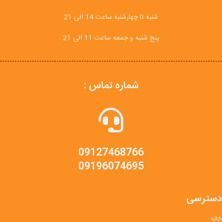
شنبه تا چهارشنبه ساعت 14 الی 21
پنج شنبه و جمعه ساعت 11 الی 21
شماره تماس :
09127468766
09196074695
دسترسی
خانه