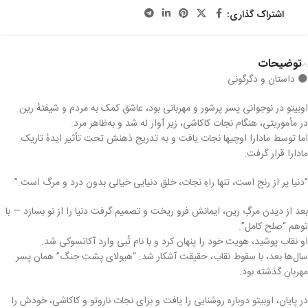
اشتراک گذاری:
توضیحات
🌑 داستان و دگرگونی
اوبیتو در نوجوانی پسر پرشور و مهربانی بود، عاشق کمک به مردم و شیفتهٔ رین.
در مأموریتی، هنگام نجات کاکاشی، زیر آوار له شد و به‌ظاهر مرد.
اما توسط مادارا اوچیها نجات یافت و به تدریج ذهنش تحت تأثیر ایدهٔ تاریک
مادارا قرار گرفت:
“دنیا پر از رنج است، تنها راهِ نجات، خلق دنیایی خیالی بدون درد و مرگ است.”
بعد از دیدن مرگِ رین، ایمانش فرو ریخت و تصمیم گرفت دنیا را از نو بسازد — با
توهم “صلح کامل”.
او نقاب پوشید، هویت خود را پنهان کرد و با نام تُبی وارد آکاتسوکی شد.
سال‌ها بعد، با سقوط نقاب، حقیقت آشکار شد: “هیولای پشتِ جنگ” همان پسر
مهربانِ گذشته بود.
در پایان، اوبیتو دوباره روشنایی را یافت و برای نجات ناروتو و کاکاشی، خودش را