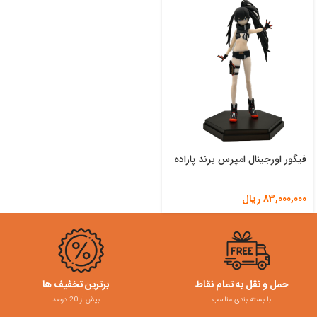
فیگور اورجینال امپرس برند پاراده
83,000,000
ریال
حمل و نقل به تمام نقاط
برترین تخفیف ها
با بسته بندی مناسب
بیش از 20 درصد