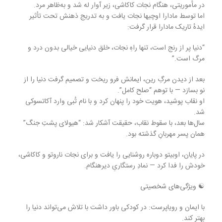
در مأموریتی، هنگام نجات کاکاشی، زیر آوار له شد و به‌ظاهر مرد.
اما توسط مادارا اوچیها نجات یافت و به تدریج ذهنش تحت تأثیر
ایدهٔ تاریک مادارا قرار گرفت:
“دنیا پر از رنج است، تنها راهِ نجات، خلق دنیایی خیالی بدون درد و
مرگ است.”
بعد از دیدن مرگِ رین، ایمانش فرو ریخت و تصمیم گرفت دنیا را از
نو بسازد — با توهم “صلح کامل”.
او نقاب پوشید، هویت خود را پنهان کرد و با نام تُبی وارد آکاتسوکی
شد.
سال‌ها بعد، با سقوط نقاب، حقیقت آشکار شد: “هیولای پشتِ جنگ”
همان پسر مهربانِ گذشته بود.
در پایان، اوبیتو دوباره روشنایی را یافت و برای نجات ناروتو و کاکاشی،
خودش را فدا کرد — نمادِ رستگاریِ دیرهنگام.
☯️ ویژگی‌های شخصیتی
با ایمان و رویاپرست: در کودکی باور داشت با تلاش می‌تواند دنیا را
بهتر کند.