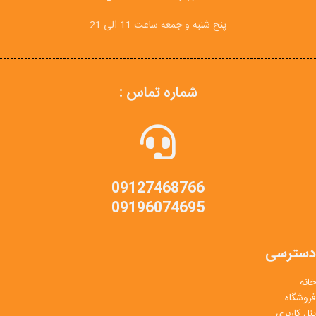
پنج شنبه و جمعه ساعت 11 الی 21
شماره تماس :
09127468766
09196074695
دسترسی
خانه
فروشگاه
پنل کاربری