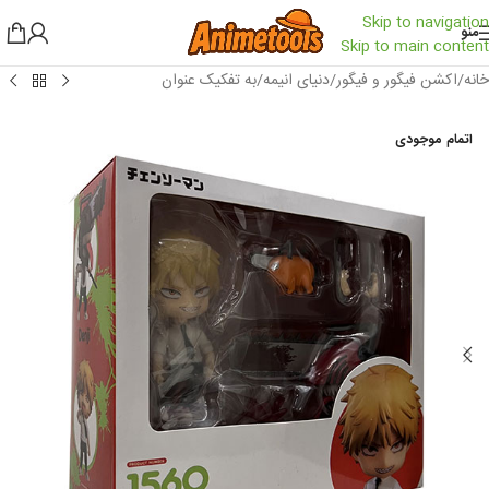
Skip to navigation
منو
Skip to main content
خانه
/
اکشن فیگور و فیگور
/
دنیای انیمه
/
به تفکیک عنوان
اتمام موجودی