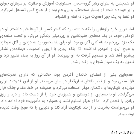
او همچنین به عنوان رهبر گروه خاص، مسئولیت آموزش و نظارت بر سربازان جوان
را بر عهده داشت. او بسیار سخت‌گیر و بی‌رحم بود و از هیچ کس تساهل نمی‌کرد.
او فقط به یک چیز اهمیت می‌داد: نظم و انضباط.
اما، درون خود رازهایی را نگه داشته بود که کمتر کسی از آن‌ها خبر داشت. او در
کودکی خود، در یک محله‌ی فقیرنشین و زیرزمینی زندگی می‌کرد و تحت سلطه‌ی
یک دزد بی‌رحم به نام کنی آکرمن بود. او برای بقا مجبور بود به دزدی و قتل بپردازد
و هیچ آرزو و امیدی نداشت. تا اینکه روزی با اروین اسمیت، فرمانده‌ی لشکر
پیشرو آشنا شد و تصمیم گرفت به او بپیوندد. او از آن روز به بعد، تغییر کرد و
تبدیل به یک سرباز شجاع و وفادار شد.
همچنین یکی از اعضای خاندان آکرمن بود، خاندانی که دارای قدرت‌های
فراانسانی بود و از تاثیر تایتان بنیان‌گذار در امان می‌ماند. او از این قدرت‌ها برای
مبارزه با تایتان‌ها و دشمنان دیگر استفاده می‌کرد و همیشه در خط مقدم جنگ قرار
می‌گرفت. او با بسیاری از دوستان و همرزمان خود را از دست داد و درد و رنج
زیادی را تحمل کرد. اما او هرگز تسلیم نشد و همواره به مأموریت خود ادامه داد.
او می‌خواست بشریت را از بند تایتان‌ها آزاد کند و دنیایی را که هیچ وقت ندیده
بود، ببیند.
نظرات (0)