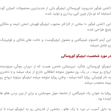
اکشن فیگور نندرویید کوروساکی ایچیگو یکی از جدیدترین محصولات کمپانی گود
اسمایله که تو بازار چین کپی برداری و تولید شده.
این اکشن فیگور ۱۰ سانتی از کاراکتر محبوب ایچیگو قهرمان اصلی انیمه و مانگای
بلیچ طراحی شده.
این آیتم کاستوم شینیگامی و معمول ایچیگوست و حالت های بانکای و فولبرینگ
رو شامل نمیشه.
در مورد شخصیت ایچیگو کوروساکی
ایچیگو کوروساکی شاگرد دبیرستانی خاصی هست که از دوران بچگی میتونسته
ارواح رو ببینه ، در یک روز معمول متوجه اتفاقاتی خارج از عرف میشه و با دختری
به نام کوچیکی روکیا آشنا میشه ، وقتی روکیا متوجه میشه ایچیگو میتونه ارواح رو
ببینه متعجب میشه.
روکیا به عنوان یک شینیگامی از جامعه سول سوسایتی و برای از بین بردن هالو ها
اومده بود .
به دلیل آسیب در نبرد با یک هالو ، بخشی از قدرتش رو به ایچیگو میده تا از