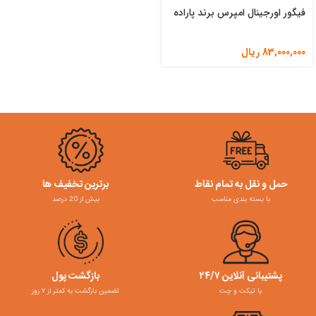
فیگور اورجینال امپرس برند پاراده
83,000,000
ریال
حمل و نقل به تمام نقاط
برترین تخفیف ها
با بسته بندی مناسب
بیش از 20 درصد
پشتیبانی آنلاین ۲۴/۷
بازگشت پول
با تیکت و چت
تضمین بازگشت به کمتر از ۷ روز