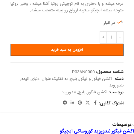
عرف میشه و با دختری به نام کوچیکی روکیا آشنا میشه ، وقتی روکیا
متوجه میشه ایچیگو میتونه ارواح رو ببینه متعجب میشه.
2 در انبار
افزودن به سبد خرید
شناسه محصول:
P036N0000
دسته:
اکشن فیگور و فیگور
,
بلیچ
,
به تفکیک عنوان
,
دنیای انیمه
,
نندوروید
برچسب:
اکشن فیگور
,
بلیچ
,
نندوروید
اشتراک گذاری:
توضیحات
اکشن فیگور نندوروید کوروساکی ایچیگو