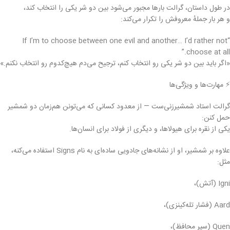
در طول داستان، گرالت بارها مجبور می‌شود بین دو شر یکی را انتخاب کند،
و هر بار جملهٔ معروفش را تکرار می‌کند:
“If I’m to choose between one evil and another… I’d rather not
choose at all.”
«اگر باید بین دو شر یکی رو انتخاب کنم، ترجیح می‌دم هیچ‌کدوم رو انتخاب نکنم.»
⚡ مهارت‌ها و ویژگی‌ها
گرالت استاد شمشیرزنی‌ست — از معدود کسانی که می‌تونن هم‌زمان دو شمشیر
حمل کنن:
یکی از نقره برای هیولاها، و دیگری از فولاد برای انسان‌ها.
علاوه بر شمشیر، او از نشانه‌های جادویی ساده‌ای به نام Signs استفاده می‌کنه،
مثل:
Igni (آتش)،
Aard (فشار تله‌کینزی)،
Quen (سپر محافظ)،