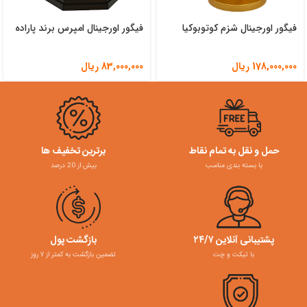
فیگور اورجینال شزم کوتوبوکیا
فیگور اورجینال امپرس برند پاراده
178,000,000
ریال
83,000,000
ریال
حمل و نقل به تمام نقاط
برترین تخفیف ها
با بسته بندی مناسب
بیش از 20 درصد
پشتیبانی آنلاین ۲۴/۷
بازگشت پول
با تیکت و چت
تضمین بازگشت به کمتر از ۷ روز