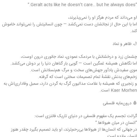
“Geralt acts like he doesn’t care… but he always does.”
او می‌داند که مردم هرگز او را نمی‌پذیرند،
اما با این حال از نجاتشان دست نمی‌کشد — چون انسانیتش را نمی‌تواند خاموش
کند.
🌙 ظاهر و نماد
چشمان زرد و درخشانش با مردمک عمودی، نماد جانوری درون اوست،
اما نگاهش همیشه غمگین است — گویی بار گناهان دنیا را بر دوش می‌کشد.
موی سفیدش یادآور جهش‌های سخت و مرگ هم‌نسلانش است.
زخم‌های بدنش نقشهٔ تمام تصمیمات سختی است که گرفته.
و زنجیری که همیشه با علامت مدالیون گرگ به گردن دارد، سمبل وفاداری‌اش به
Kaer Morhen است.
🩸 درون‌مایه فلسفی
گرالت تجسم یک مفهوم فلسفی در دنیای تاریک فانتزی است:
“انسانِ در میان هیولاها.”
در جهانی که انسان‌ها از هیولاها بی‌رحم‌ترند، او باید تصمیم بگیرد چقدر هنوز
انسان مانده است.