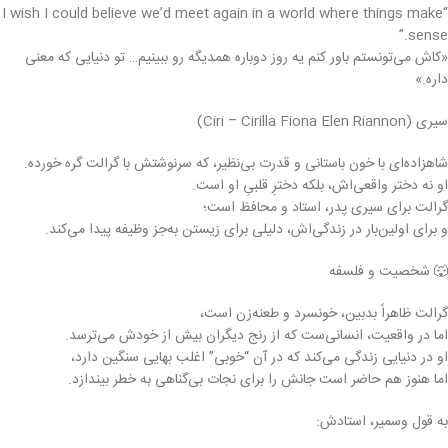
“I wish I could believe we’d meet again in a world where things make
sense.”
«کاش می‌تونستم باور کنم یه روز دوباره همدیگه رو ببینیم… تو دنیایی که معنی
داره.»
سیری (Ciri – Cirilla Fiona Elen Riannon)
شاهزاده‌ای با خون باستانی و قدرت بی‌نظیر، که سرنوشتش با گرالت گره خورده.
او نه دختر واقعی‌اش، بلکه دخترِ قلبیِ او است.
گرالت برای سیری پدر، استاد و محافظ است؛
و برای اولین‌بار در زندگی‌اش، دلیلی برای زیستن به‌جز وظیفه پیدا می‌کند.
🐺 شخصیت و فلسفه
گرالت ظاهراً بدبین، خونسرد و طعنه‌زن است،
اما در واقعیت، انسانی‌ست که از رنج دیگران بیش از خودش می‌ترسد.
او در دنیایی زندگی می‌کند که در آن “خوبی” اغلب بهایی سنگین دارد،
اما هنوز هم حاضر است جانش را برای نجات بی‌گناهی به خطر بیندازد.
به قول وسمیر، استادش: