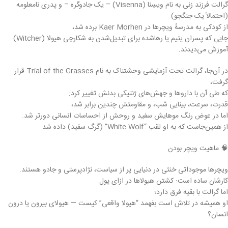
گرالت فرزند زنی به نام ویسِنا (Visenna) – یک جادوگره – و پدری نامعلومه
(احتمالاً یک جنگجو).
از کودکی به مدرسهٔ ویچرها در Kaer Morhen برده شد،
جایی که پسران یتیم یا رهاشده برای تبدیل‌شدن به شکارچی هیولا (Witcher)
آموزش می‌دیدند.
در آن‌جا، گرالت تحت آزمایشی وحشتناک به نام Trial of the Grasses قرار
گرفت،
که طی آن با داروها و جهش‌های ژنتیکی بدنش تغییر کرد:
قدرت، سرعت، بینایی شب، و مقاومتش چندین برابر شد،
اما در عوض رنگ موهایش سفید و روحش از احساسات انسانی دورتر شد.
از همین‌جاست که به او لقب “White Wolf” (گرگ سفید) داده شد.
🧠 ماهیت ویچر بودن
ویچرها موجوداتی خنثی در دنیایی پر از سیاست، نژادپرستی و جادو هستند.
کارشان ساده است: کشتن هیولاها در ازای پول.
اما گرالت با بقیه فرق دارد؛
او همیشه در تلاش است بفهمد “هیولا واقعی” کیست — هیولای بیرون یا درون
انسان؟