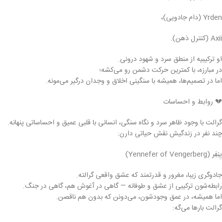
Yrden (دام جادویی)،
Axii (کنترل ذهن).
او ترکیبیه از منطق سرد و شهود درونی.
در مبارزه، با کمترین حرکت دشمن رو می‌کشه؛
اما در تصمیم‌ها، همیشه با سنگینی اخلاق و وجدان درگیر می‌مونه.
💔 روابط و احساسات
گرالت با وجود ظاهر سرد و نگاه سنگی، انسانی با قلبی عمیق و احساساتی پنهانه.
چند نفر در زندگیش نقش حیاتی دارن:
یِنِفِر (Yennefer of Vengerberg)
جادوگری زیبا، مغرور و قدرتمند که عشق واقعی گرالته.
رابطه‌شون ترکیبی از عشق و طوفانه — گاهی در آغوش هم، گاهی در جنگ.
اما همیشه، در عمق وجودشون، می‌دونن که بدون هم ناقصن.
گرالت بارها می‌گه: