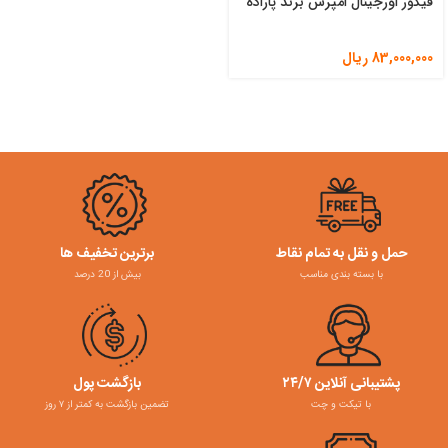
فیگور اورجینال امپرس برند پاراده
83,000,000
ریال
حمل و نقل به تمام نقاط
برترین تخفیف ها
با بسته بندی مناسب
بیش از 20 درصد
پشتیبانی آنلاین ۲۴/۷
بازگشت پول
با تیکت و چت
تضمین بازگشت به کمتر از ۷ روز