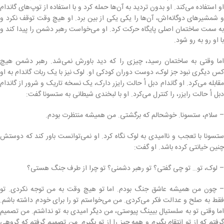
او استفاده می‌کند. او بدون تردید به آن‌ها حمله کرد و با استفاده از توپ‌های گاندام
و شمشیرهای دوگانه‌اش، آن‌ها را یکی یکی از بین برد. او هیچ وقت توقف نکرد و
به سمت ساختمان اصلی پایگاه حرکت کرد. او می‌خواست رهبر دشمن را پیدا کند و
با او رو به رو شود.
اما وقتی به ساختمان رسید، چیزی را که دید باورش نمی‌شد. رهبر دشمن هیچ
کس دیگری نبود جز لوک، دوست دوران کودکی او. لوک نیز با یک ربات گاندام به او
مقابله می‌کرد. او گاندام دبل اُ حالت رایزر دارک، یک نسخه تاریک و شرور از گاندام
دبل اُ حالت رایزر، را کنترل می‌کرد. او با لبخندی شیطانی به ستسونا گفت:
– سلام، ستسونا. خوشحالم که برگشتی. من همیشه منتظرت بودم.
ستسونا با تعجب و ناامیدی به لوک نگاه کرد. او نمی‌توانست باور کند که دوستش
چنین خیانتی کرده باشد. او گفت:
– لوک، تو… تو چی گفتی؟ تو رهبر دشمنی؟ تو چرا از طرف جنگ هستی؟
– چون من همیشه عاشق جنگ بودم. اما تو هیچ وقت به من توجه نکردی. تو
فقط به صلح و عدالت فکر می‌کردی. من می‌خواستم تو را برای خودم داشته باشم.
اما وقتی تو به سلستیال بیینگ پیوستی، من دیگر امیدی به تو نداشتم. من تصمیم
گرفتم که از تو انتقام بگیرم و همه چیز را از تو بگیرم. من تصمیم گرفتم که گروهی