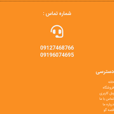
شماره تماس :
09127468766
09196074695
دسترسی
خانه
فروشگاه
پنل کاربری
تماس با ما
درباره ما
قصه گو