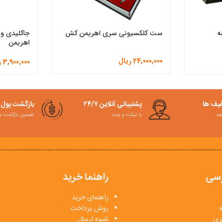
ه
ست کلکسیونی سری اهریمن کش
جاکلیدی و 
اهریمن
24,000,000
ریال
3,900,000
ر
فیف ها
پشتیبانی آنلاین ۲۴/۷
بازگشت پول
با تیکت و چت
تضمین بازگشت به کمت
سی
راهنما خرید
راهنمای خرید
روش پرداخت
بری
شیوه ارسال