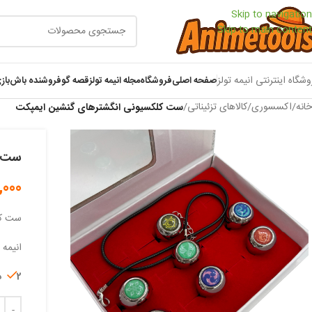
Skip to navigation
Skip to main content
وشگاه اینترنتی انیمه تولز
صفحه اصلی
فروشگاه
مجله انیمه تولز
قصه گو
فروشنده باش
باز
خانه
/
اکسسوری
/
کالاهای تزئیناتی
/
ست کلکسیونی انگشترهای گنشین ایمپکت
ست ک
,000
ست کل
انیمه 
2 در انبار