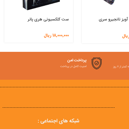
آویز تانجیرو سری
ست کلکسیونی هری پاتر
18,000,000
ریال
یال
پرداخت امن
امنیت کامل در پرداخت
ر از ۷ روز
شبکه های اجتماعی :