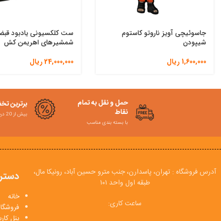
جاسوئیچی آویز ناروتو کاستوم
ست کلکسیونی یادبود قبض
شیپودن
شمشیرهای اهریمن کش
1,600,000
ریال
24,000,000
ریال
حمل و نقل به تمام
برترین تخ
نقاط
بیش از 20 درصد
با بسته بندی مناسب
آدرس فروشگاه : تهران، پاسدارن، جنب مترو حسین آباد، رونیکا مال،
دستر
طبقه اول واحد ۱۰۱
خانه
ساعت کاری:
فروشگاه
پنل کار