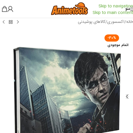
Skip to navigation
منو
Skip to main content
خانه
/
اکسسوری
/
کالاهای پوشیدنی
-30%
اتمام موجودی