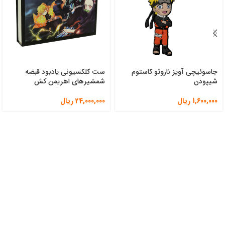
جاسوئیچی آویز ناروتو کاستوم
ست کلکسیونی یادبود قبضه
شیپودن
شمشیرهای اهریمن کش
1,600,000
ریال
24,000,000
ریال