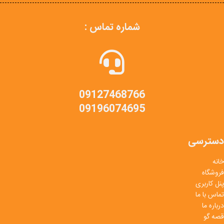
شماره تماس :
09127468766
09196074695
دسترسی
خانه
فروشگاه
پنل کاربری
تماس با ما
درباره ما
قصه گو