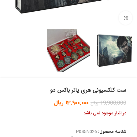
بزرگنمایی تصویر
ست کلکسیونی هری پاتر باکس دو
13,900,000
ریال
19,900,000
ریال
در انبار موجود نمی باشد
شناسه محصول:
P045N026