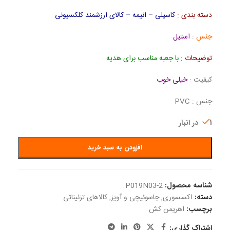
دسته بندی :
کاسپلی – انیمه – کالای ارزشمند کلکسیونی
جنس
:
استیل
توضیحات :
با جعبه مناسب برای هدیه
کیفیت :
خیلی خوب
جنس : PVC
1 در انبار
افزودن به سبد خرید
شناسه محصول:
P019N03-2
دسته:
اکسسوری
,
جاسوئیچی و آویز
,
کالاهای تزئیناتی
برچسب:
اهریمن کش
اشتراک گذاری: