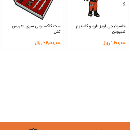
جاسوئیچی آویز ناروتو کاستوم
ست کلکسیونی سری اهریمن
شیپودن
کش
1,600,000
ریال
24,000,000
ریال