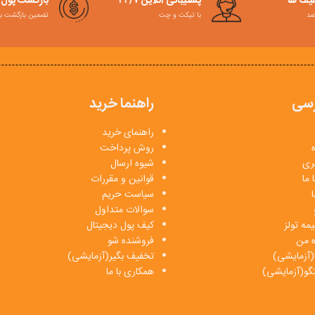
فیف ها
پشتیبانی آنلاین ۲۴/۷
بازگشت پول
با تیکت و چت
تضمین بازگشت به کمت
سی
راهنما خرید
راهنمای خرید
روش پرداخت
بری
شیوه ارسال
 ما
قوانین و مقررات
ا
سیاست حریم
سوالات متداول
مه تولز
کیف پول دیجیتال
ه من
فروشنده شو
(آزمایشی)
تخفیف بگیر(آزمایشی)
فتگو(آزمایشی)
همکاری با ما