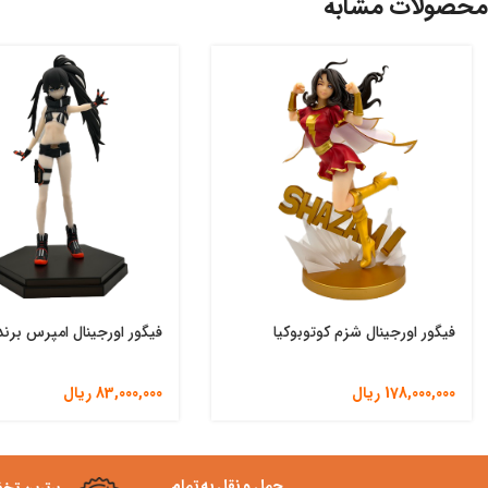
محصولات مشابه
فیگور اورجینال شزم کوتوبوکیا
فیگور اورجینال امپرس برند 
178,000,000
ریال
83,000,000
ریال
حمل و نقل به تمام