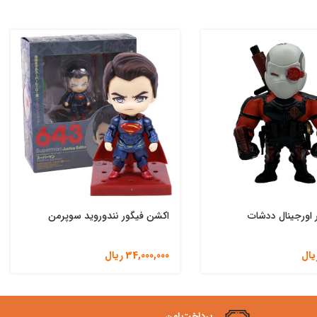
 اورجینال ددشات
اکشن فیگور نندوروید سوپرمن
یال
34,000,000
ریال