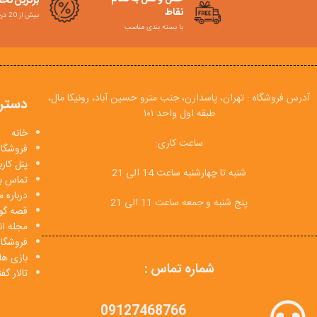
برترین تخ
نقاط
بیش از 20 درصد
با بسته بندی مناسب
آدرس فروشگاه : تهران، پاسدارن، جنب مترو حسین آباد، رونیکا مال،
دستر
طبقه اول واحد ۱۰۱
خانه
ساعت کاری:
فروشگاه
پنل کار
شنبه تا چهارشنبه ساعت 14 الی 21
تماس با
درباره م
پنج شنبه و جمعه ساعت 11 الی 21
قصه گو
مجله انی
فروشگا
بازی ها
شماره تماس :
تالار گ
09127468766