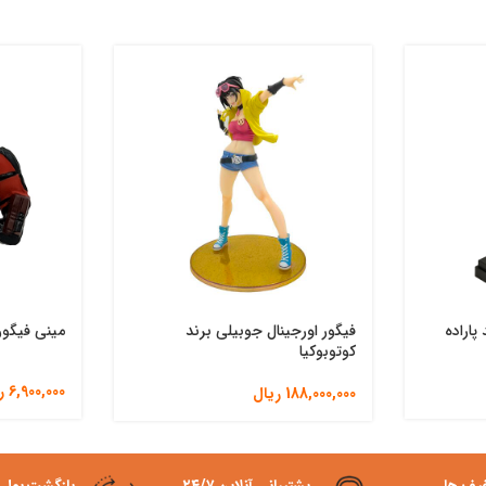
پاراده
فیگور اورجینال جوبیلی برند
مینی فیگور
کوتوبوکیا
6,900,000
ر
188,000,000
ریال