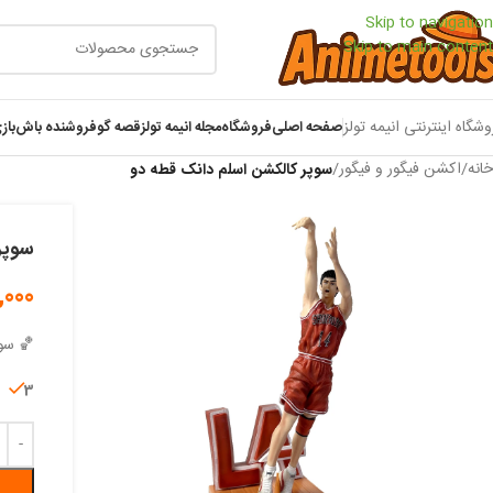
Skip to navigation
Skip to main content
وشگاه اینترنتی انیمه تولز
صفحه اصلی
فروشگاه
مجله انیمه تولز
قصه گو
فروشنده باش
باز
خانه
/
اکشن فیگور و فیگور
/
سوپر کالکشن اسلم دانک قطه دو
سوپر
,000
🏀 سوپر کالکشن lam Dunk
3 در انبار