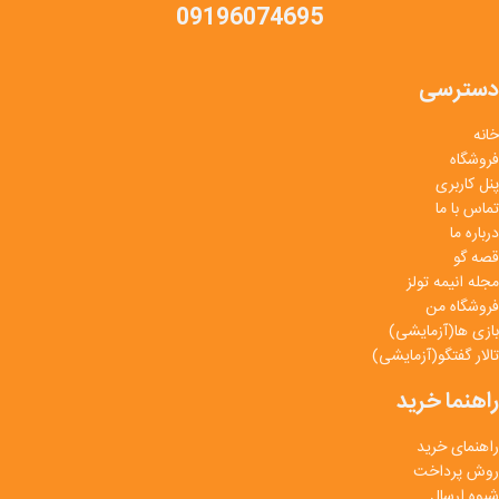
09196074695
دسترسی
خانه
فروشگاه
پنل کاربری
تماس با ما
درباره ما
قصه گو
مجله انیمه تولز
فروشگاه من
بازی ها(آزمایشی)
تالار گفتگو(آزمایشی)
راهنما خرید
راهنمای خرید
روش پرداخت
شیوه ارسال