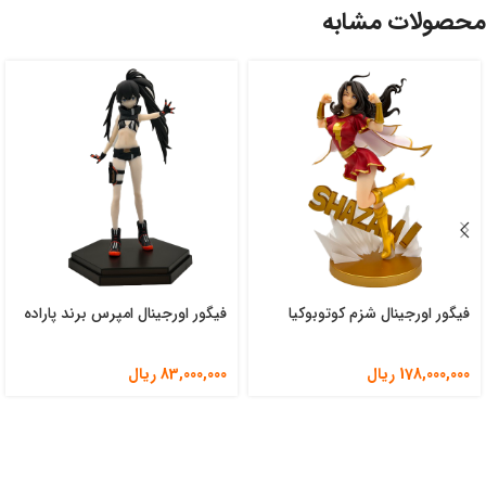
محصولات مشابه
فیگور اورجینال شزم کوتوبوکیا
فیگور اورجینال امپرس برند پاراده
178,000,000
ریال
83,000,000
ریال