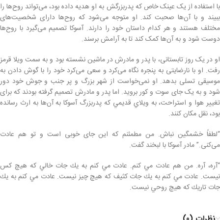
با استفاده از یک عینک خاص که پدربزرگش به او هدیه داده بود، می‌تواند روح‌ها را
ببیند و با آن‌ها صحبت کند. او متوجه می‌شود که روح‌ها دارای شخصیت‌های
مختلف هستند و هر کدام داستان خود را دارند. آسوکا تصمیم می‌گیرد با روح‌ها
دوست شود و به آن‌ها کمک کند تا به آرامش برسند.
او در یک روز تابستانی، با پدر و مادرش در ماشین نشسته بود و به سمت ویلا قرمز
رفت. او با نارضایتی به پنجره نگاه می‌کرد و سعی می‌کرد خود را با گوش دادن به
موسیقی تسلی بدهد. او نمی‌خواست از شهر بزرگ و پر جنب و جوش خود دور
شود و به یک جای سوت و کور بروید. اما پدر و مادرش تصميم گرفته بودند كه برای
تغيير هوا و استراحت، به ويلاي قديمي كه پدربزرگ آسوكا به آن‌ها به ارث رسانده
بود، نقل مكان كنند.
“لطفاً خشمگین نباش. من مطمئنم که این جای خوبی است و تو هم عادت
می‌کنی.” مادر آسوکا با لبخند گفت.
“آره، آره. من هم عادت مي كنم. عادت مي كنم به يك جات خالي كه هيچ كس
نيست. عادت مي كنم به يك جات كثيف كه هيچ چيز نيست. عادت مي كنم به يك
جات تاريك كه هيچ روحي نيست.
نظرات (0)