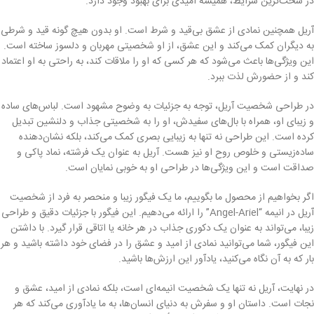
در سخت‌ترین شرایط، همیشه امیدی برای بهبود وجود دارد.
آریل همچنین نمادی از عشق بی‌قید و شرط است. او بدون هیچ گونه قید و شرطی
به دیگران کمک می‌کند و این عشق، از او شخصیتی مهربان و دلسوز ساخته است.
این ویژگی‌ها باعث می‌شود که هر کسی که او را ملاقات کند، به راحتی به او اعتماد
کند و از حضورش لذت ببرد.
در طراحی شخصیت آریل، توجه به جزئیات به وضوح مشهود است. لباس‌های ساده
و زیبای او، همراه با بال‌های سفیدش، او را به شخصیتی جذاب و دلنشین تبدیل
کرده است. این طراحی نه تنها به زیبایی بصری کمک می‌کند، بلکه نشان‌دهنده
ساده‌زیستی و خلوص روح او نیز هست. آریل به عنوان یک فرشته، نماد پاکی و
صداقت است و این ویژگی‌ها در طراحی او به خوبی نمایان است.
اگر بخواهیم از محصول ما بگوییم، ما یک فیگور زیبا و منحصر به فرد از شخصیت
آریل در انیمه “Angel-Ariel” را ارائه می‌دهیم. این فیگور با جزئیات دقیق و طراحی
زیبا، می‌تواند به عنوان یک دکوری جذاب در هر خانه یا اتاقی قرار گیرد. با داشتن
این فیگور، شما می‌توانید نمادی از امید و عشق را در فضای خود داشته باشید و هر
بار که به آن نگاه می‌کنید، یادآور این ارزش‌ها باشید.
در نهایت، آریل نه تنها یک شخصیت انیمه‌ای است، بلکه نمادی از امید، عشق و
نجات است. داستان او و سفرش به دنیای انسان‌ها، به ما یادآوری می‌کند که هر