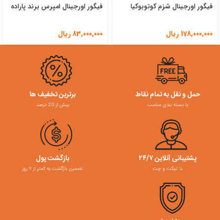
فیگور اورجینال شزم کوتوبوکیا
فیگور اورجینال امپرس برند پاراده
178,000,000
ریال
83,000,000
ریال
حمل و نقل به تمام نقاط
برترین تخفیف ها
با بسته بندی مناسب
بیش از 20 درصد
پشتیبانی آنلاین ۲۴/۷
بازگشت پول
با تیکت و چت
تضمین بازگشت به کمتر از ۷ روز