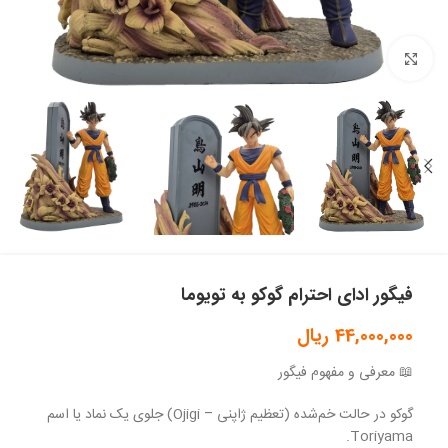
بزرگنمایی تصویر
فیگور ادای احترام گوکو به تویوما
44,000,000
ریال
📖 معرفی و مفهوم فیگور
گوکو در حالت خم‌شده (تعظیم ژاپنی – Ojigi) جلوی یک نماد یا اسم
Toriyama.