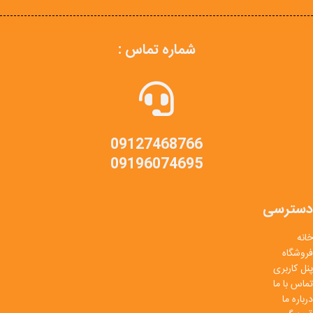
شماره تماس :
09127468766
09196074695
دسترسی
خانه
فروشگاه
پنل کاربری
تماس با ما
درباره ما