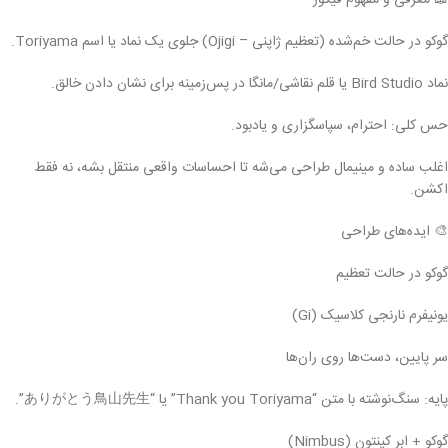
📖 معرفی و مفهوم فیگور
گوکو در حالت خم‌شده (تعظیم ژاپنی – Ojigi) جلوی یک نماد یا اسم Toriyama.
نماد Bird Studio یا قلم نقاشی/مانگا در پس‌زمینه برای نشان دادن خالق.
حس کلی: احترام، سپاسگزاری و یادبود.
اغلب ساده و مینیمال طراحی می‌شه تا احساسات واقعی منتقل بشه، نه فقط
اکشن.
🎨 ایده‌های طراحی
گوکو در حالت تعظیم
یونیفرم نارنجی کلاسیک (Gi)
سر پایین، دست‌ها روی ران‌ها
پایه: سنگ‌نوشته با متن “Thank you Toriyama” یا “ありがとう鳥山先生”.
گوکو + ابر کینتون (Nimbus)