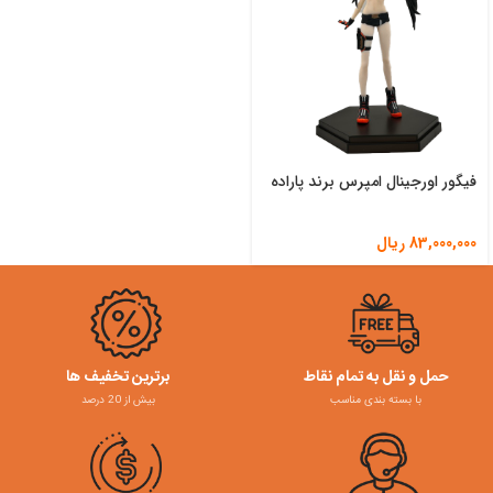
فیگور اورجینال امپرس برند پاراده
83,000,000
ریال
حمل و نقل به تمام نقاط
برترین تخفیف ها
با بسته بندی مناسب
بیش از 20 درصد