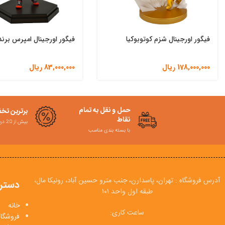
فیگور اورجینال شزم کوتوبوکیا
فیگور اورجینال امپرس برند 
178,000,000
ریال
83,000,000
ریال
حمل و نقل به تمام
برترین تخ
نقاط
بیش از 20 درصد
با بسته بندی مناسب
آدرس فروشگاه : تهران، پاسدارن، جنب مترو حسین آباد، رونیکا مال،
دستر
طبقه اول واحد ۱۰۱
خانه
ساعت کاری:
فروشگاه