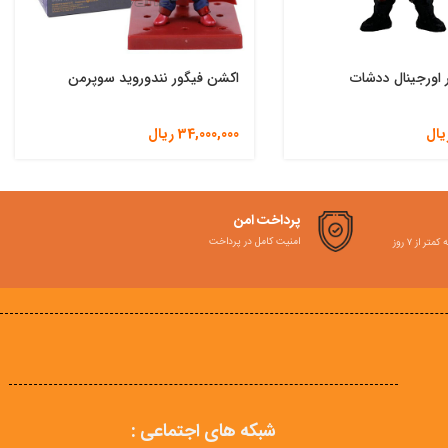
 اورجینال ددشات
اکشن فیگور نندوروید سوپرمن
یال
34,000,000
ریال
پرداخت امن
امنیت کامل در پرداخت
ر از ۷ روز
شبکه های اجتماعی :