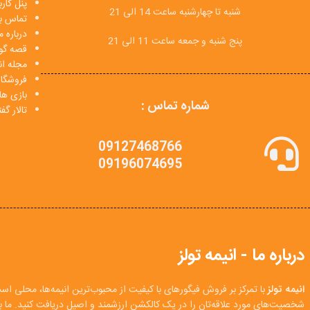
پنل کار
شنبه تا چهارشنبه ساعت 14 الی 21
تماس با
درباره م
پنج شنبه و جمعه ساعت 11 الی 21
قصه گو
مجله انی
فروشگا
بازی ها
شماره تماس :
تالار گ
09127468766
09196074695
درباره ما - انیمه تولز
انیمه تولز
با تمرکز بر فروش فیگورهای با کیفیت از محبوب‌ترین انیمه‌ها، محلی اس
شخصیت‌های مورد علاقه‌تان را در یک کالکشن ارزشمند و اصیل دریافت کنید. ما