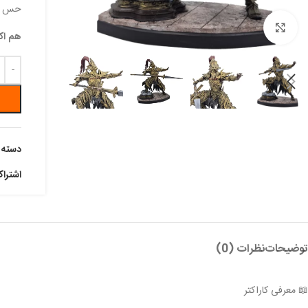
حس کلی
بزرگنمایی تصویر
هم اک
دسته:
اشترا
توضیحات
نظرات (0)
📖 معرفی کاراکتر