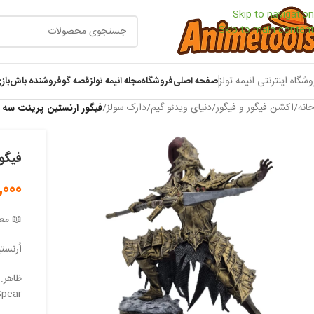
Skip to navigation
Skip to main content
وشگاه اینترنتی انیمه تولز
صفحه اصلی
فروشگاه
مجله انیمه تولز
قصه گو
فروشنده باش
باز
خانه
/
اکشن فیگور و فیگور
/
دنیای ویدئو گیم
/
دارک سولز
/
فیگور ارنستین پرینت سه 
فیگو
0,000
📖 معر
اُرنستی
pear).