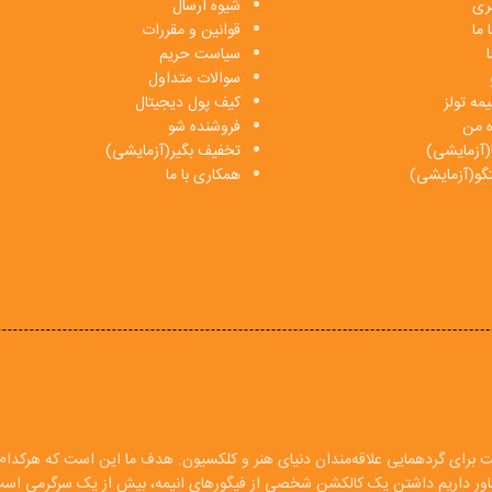
بری
شیوه ارسال
 ما
قوانین و مقررات
ا
سیاست حریم
سوالات متداول
مه تولز
کیف پول دیجیتال
ه من
فروشنده شو
(آزمایشی)
تخفیف بگیر(آزمایشی)
فتگو(آزمایشی)
همکاری با ما
ت برای گردهمایی علاقه‌مندان دنیای هنر و کلکسیون. هدف ما این است که هرکدام ا
 باور داریم داشتن یک کالکشن شخصی از فیگورهای انیمه، بیش از یک سرگرمی اس