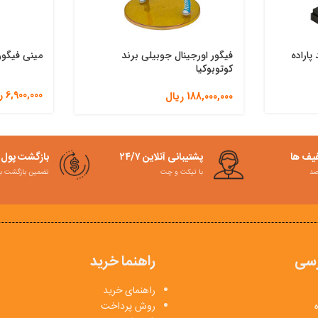
پاراده
فیگور اورجینال جوبیلی برند
مینی فیگور
کوتوبوکیا
6,900,000
ر
188,000,000
ریال
فیف ها
پشتیبانی آنلاین ۲۴/۷
بازگشت پول
با تیکت و چت
تضمین بازگشت به کمت
سی
راهنما خرید
راهنمای خرید
روش پرداخت