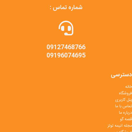
شماره تماس :
09127468766
09196074695
دسترسی
خانه
فروشگاه
پنل کاربری
تماس با ما
درباره ما
قصه گو
مجله انیمه تولز