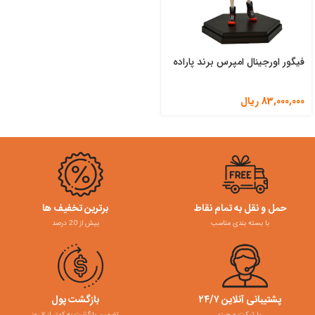
فیگور اورجینال امپرس برند پاراده
83,000,000
ریال
حمل و نقل به تمام نقاط
برترین تخفیف ها
با بسته بندی مناسب
بیش از 20 درصد
پشتیبانی آنلاین ۲۴/۷
بازگشت پول
با تیکت و چت
تضمین بازگشت به کمتر از ۷ روز