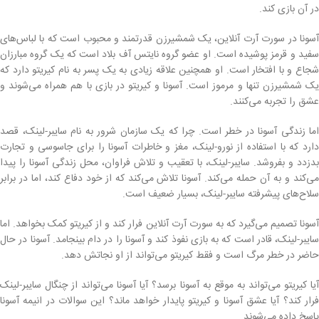
در آن بازی کند.
آسونا در سورت آرت آنلاین، یک شمشیرزن قدرتمند و محبوب است که با لباس‌های
سفید و قرمز پوشیده است. او عضو گروه نایتس آف بلاد است که یک گروه مبارزان
شجاع و با افتخار است. او همچنین علاقه زیادی به یک پسر به نام کیریتو دارد که
یک شمشیرزن تنها و مرموز است. آسونا و کیریتو در بازی با هم همراه می‌شوند و
عشق را تجربه می‌کنند.
اما زندگی آسونا در خطر است. چرا که یک سازمان شرور به نام سایبر-لینک، قصد
دارد که با استفاده از نورو-لینک، مغز و خاطرات آسونا را برای جاسوسی و تجارت
بدزدد و بفروشد. سایبر-لینک، با تعقیب و تلاش فراوان، محل زندگی آسونا را پیدا
می‌کند و به آن حمله می‌کند. آسونا تلاش می‌کند که از خود دفاع کند، اما در برابر
سلاح‌های پیشرفته سایبر-لینک، بسیار ضعیف است.
آسونا تصمیم می‌گیرد که به سورت آرت آنلاین فرار کند و از کیریتو کمک بخواهد. اما
سایبر-لینک، قادر است که به بازی نفوذ کند و آسونا را در دام بینجامد. آسونا در حال
حاضر در خطر مرگ است و فقط کیریتو می‌تواند از او نجاتش دهد.
آیا کیریتو می‌تواند به موقع به آسونا برسد؟ آیا آسونا می‌تواند از چنگال سایبر-لینک
فرار کند؟ آیا عشق آسونا و کیریتو پایدار خواهد ماند؟ این سوالات در انیمه آسونا
پاسخ داده می‌شوند.