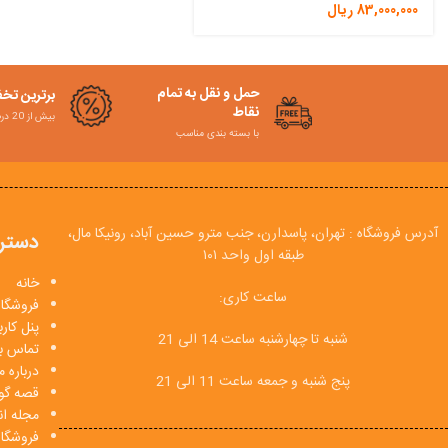
83,000,000
ریال
حمل و نقل به تمام
برترین تخ
نقاط
بیش از 20 درصد
با بسته بندی مناسب
آدرس فروشگاه : تهران، پاسدارن، جنب مترو حسین آباد، رونیکا مال،
دستر
طبقه اول واحد ۱۰۱
خانه
ساعت کاری:
فروشگاه
پنل کار
شنبه تا چهارشنبه ساعت 14 الی 21
تماس با
درباره م
پنج شنبه و جمعه ساعت 11 الی 21
قصه گو
مجله انی
فروشگا