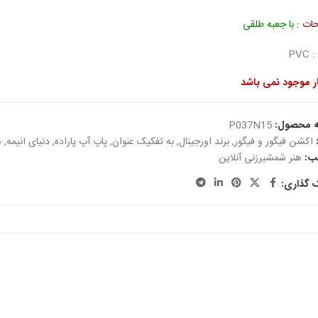
ات :
با جعبه طلقی
PV
ار موجود نمی باشد
ه محصول:
P037N15
اکشن فیگور و فیگور
,
برند اورجینال
,
به تفکیک عنوان
,
پاپ آپ پاراده
,
دنیای انیمه
,
ه
ب:
هنر شمشیرزنی آنلاین
ک گذاری: