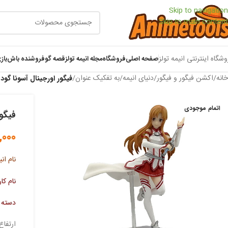
Skip to navigation
Skip to main content
وشگاه اینترنتی انیمه تولز
صفحه اصلی
فروشگاه
مجله انیمه تولز
قصه گو
فروشنده باش
باز
خانه
/
اکشن فیگور و فیگور
/
دنیای انیمه
/
به تفکیک عنوان
/
فیگور اورجینال آسونا گود
اتمام موجودی
فیگور
,000
نام انی
نام کار
دسته 
ارتفاع : 15 