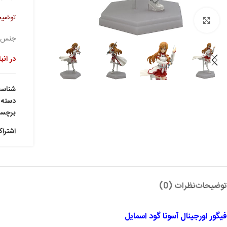
توضیح
بزرگنمایی تصویر
جنس : C
در انب
شناس
دسته:
برچس
اشترا
توضیحات
نظرات (0)
فیگور اورجینال آسونا گود اسمایل