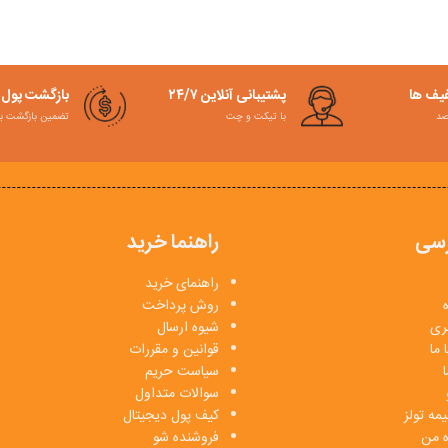
فیف ها
پشتیبانی آنلاین ۲۴/۷
بازگشت پول
با تیکت و چت
تضمین بازگشت به کمت
سی
راهنما خرید
راهنمای خرید
روش پرداخت
بری
شیوه ارسال
 ما
قوانین و مقررات
ا
سیاست حریم
سوالات متداول
مه تولز
کیف پول دیجیتال
ه من
فروشنده شو