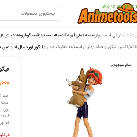
Skip to navigation
Skip to main content
وشگاه اینترنتی انیمه تولز
صفحه اصلی
فروشگاه
مجله انیمه تولز
قصه گو
فروشنده باش
باز
خانه
/
اکشن فیگور و فیگور
/
دنیای انیمه
/
به تفکیک عنوان
/
فیگور اورجینال اد و عین ب
اتمام موجودی
فیگور
,000
اسم ش
است . 
روز، و
کردند.
که این
در انب