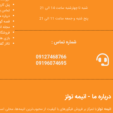
پنل کار
شنبه تا چهارشنبه ساعت 14 الی 21
تماس با
درباره م
پنج شنبه و جمعه ساعت 11 الی 21
قصه گو
مجله انی
فروشگا
بازی ها
شماره تماس :
تالار گ
09127468766
09196074695
درباره ما - انیمه تولز
انیمه تولز
با تمرکز بر فروش فیگورهای با کیفیت از محبوب‌ترین انیمه‌ها، محلی اس