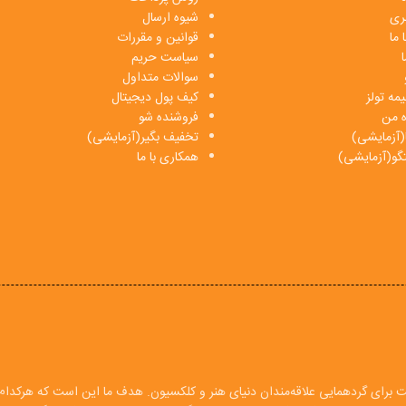
بری
شیوه ارسال
 ما
قوانین و مقررات
ا
سیاست حریم
سوالات متداول
مه تولز
کیف پول دیجیتال
ه من
فروشنده شو
(آزمایشی)
تخفیف بگیر(آزمایشی)
فتگو(آزمایشی)
همکاری با ما
ت برای گردهمایی علاقه‌مندان دنیای هنر و کلکسیون. هدف ما این است که هرکدام ا