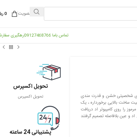
ورود / عضویت
0
ریا
تماس باما 09127468766
رهگیری سفار
تحویل اکسپرس
ارای شخصیتی خشن و قدرت مندی
تحویل اکسپرس
فیت ساخت بالایی برخورداره ،
یک
موز را روی کامپیوتر اد دریافت
. اد و عین بلافاصله تصمیم گرفتند
پشتیبانی 24 ساعته