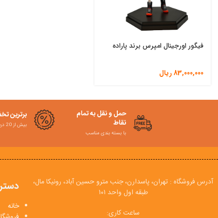
فیگور اورجینال امپرس برند پاراده
83,000,000
ریال
حمل و نقل به تمام
برترین تخ
نقاط
بیش از 20 درصد
با بسته بندی مناسب
آدرس فروشگاه : تهران، پاسدارن، جنب مترو حسین آباد، رونیکا مال،
دستر
طبقه اول واحد ۱۰۱
خانه
ساعت کاری:
فروشگاه