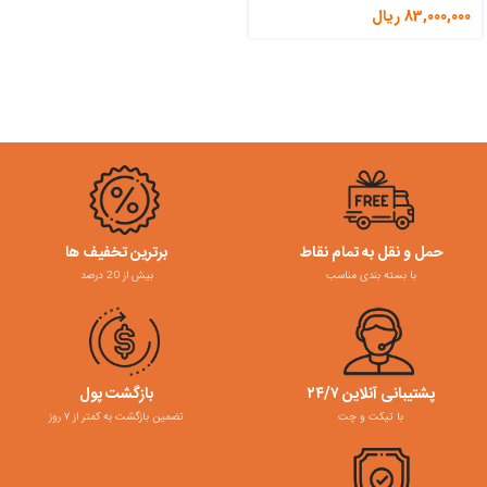
83,000,000
ریال
حمل و نقل به تمام نقاط
برترین تخفیف ها
با بسته بندی مناسب
بیش از 20 درصد
پشتیبانی آنلاین ۲۴/۷
بازگشت پول
با تیکت و چت
تضمین بازگشت به کمتر از ۷ روز