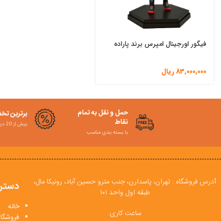
فیگور اورجینال امپرس برند پاراده
83,000,000
ریال
حمل و نقل به تمام
برترین تخ
نقاط
بیش از 20 درصد
با بسته بندی مناسب
آدرس فروشگاه : تهران، پاسدارن، جنب مترو حسین آباد، رونیکا مال،
دستر
طبقه اول واحد ۱۰۱
خانه
ساعت کاری:
فروشگاه