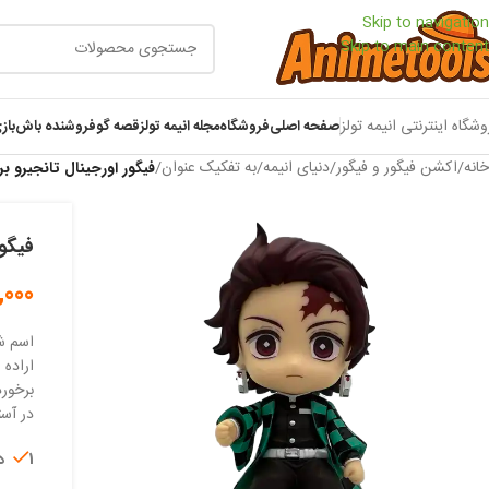
Skip to navigation
Skip to main content
وشگاه اینترنتی انیمه تولز
صفحه اصلی
فروشگاه
مجله انیمه تولز
قصه گو
فروشنده باش
باز
خانه
/
اکشن فیگور و فیگور
/
دنیای انیمه
/
به تفکیک عنوان
/
فیگور اورجینال تانجیرو ب
فیگور
,000
اسم ش
اراده 
برخورد
در آس
1 در انبار