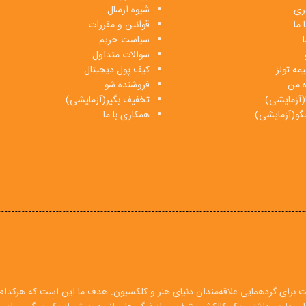
بری
شیوه ارسال
 ما
قوانین و مقررات
ا
سیاست حریم
سوالات متداول
مه تولز
کیف پول دیجیتال
ه من
فروشنده شو
(آزمایشی)
تخفیف بگیر(آزمایشی)
فتگو(آزمایشی)
همکاری با ما
ت برای گردهمایی علاقه‌مندان دنیای هنر و کلکسیون. هدف ما این است که هرکدام ا