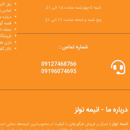
پنل کار
شنبه تا چهارشنبه ساعت 14 الی 21
تماس با
درباره م
پنج شنبه و جمعه ساعت 11 الی 21
قصه گو
مجله انی
فروشگا
بازی ها
شماره تماس :
تالار گ
09127468766
09196074695
درباره ما - انیمه تولز
انیمه تولز
با تمرکز بر فروش فیگورهای با کیفیت از محبوب‌ترین انیمه‌ها، محلی اس