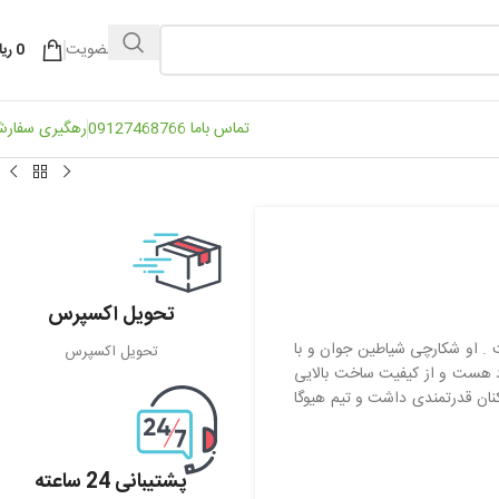
ورود / عضویت
0
ریا
تماس باما 09127468766
رهگیری سفار
تحویل اکسپرس
. او شکارچی شیاطین جوان و با
تحویل اکسپرس
جود هست و از کیفیت ساخت بالایی
نان قدرتمندی داشت و تیم هیوگا
پشتیبانی 24 ساعته