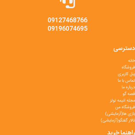
09127468766
09196074695
دسترسی
خانه
فروشگاه
پنل کاربری
تماس با ما
درباره ما
قصه گو
مجله انیمه تولز
فروشگاه من
بازی ها(آزمایشی)
تالار گفتگو(آزمایشی)
راهنما خرید