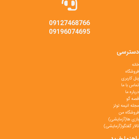
09127468766
09196074695
دسترسی
خانه
فروشگاه
پنل کاربری
تماس با ما
درباره ما
قصه گو
مجله انیمه تولز
فروشگاه من
بازی ها(آزمایشی)
تالار گفتگو(آزمایشی)
راهنما خرید