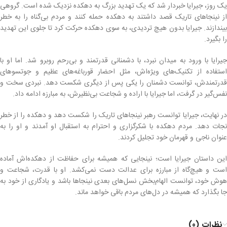
یک روز، جیرایا خبردار شد که یک تهدید بزرگ به دهکده نزدیک شده است. گروهی
از نینجاهای تاریک قصد داشتند به دهکده حمله کنند و مردم بی‌گناه را به خطر
بیندازند. جیرایا بدون هیچ تردیدی، به سوی دهکده حرکت کرد تا جلوی این تهدید
را بگیرد.
جیرایا با ورود به میدان نبرد، با دشمنانی قدرتمند و بی‌رحم روبرو شد. اما او با
استفاده از تکنیک‌های ویژه‌اش، مثل احضار قورباغه‌های عظیم و جوتسوهای
قدرتمندش، توانست دشمنان را یکی پس از دیگری شکست دهد. نبردی سخت و
نفس‌گیر در گرفت، اما جیرایا با اراده و شجاعت بی‌نظیرش، به مبارزه ادامه داد.
در نهایت، جیرایا توانست رهبر نینجاهای تاریک را شکست دهد و دهکده را از خطر
نجات دهد. مردم دهکده با شکرگزاری و احترام به استقبال او آمدند و او را به
عنوان ناجی و قهرمان خود تجلیل کردند.
این داستان جیرایا است؛ نینجایی که همیشه برای حفاظت از دهکده‌اش آماده
است و هیچ‌گاه از مبارزه برای عدالت دست نمی‌کشد. او با قدرت، شجاعت و
هوش خود، توانست الهام‌بخش نسل‌های بعدی نینجاها باشد و یادگاری از خود به
جا بگذارد که همیشه در دل‌های مردم باقی خواهد ماند.
نظرات (0)